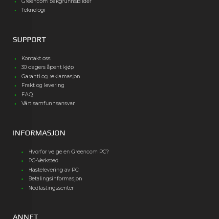
Greencom bakgrunnsbilder
Teknologi
SUPPORT
Kontakt oss
30 dagers åpent kjøp
Garanti og reklamasjon
Frakt og levering
FAQ
Vårt samfunnsansvar
INFORMASJON
Hvorfor velge en Greencom PC?
PC-Verksted
Hastelevering av PC
Betalingsinformasjon
Nedlastingssenter
ANNET