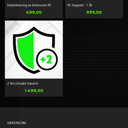
Hastelevering av Greencom PC
PC Support - 1 år
Pris
Pris
499,00
999,00
2 Års Utvidet Garanti
Pris
1 499,00
GREENCOM