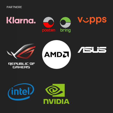
PARTNERE