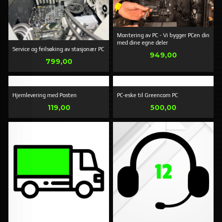
Montering av PC - Vi bygger PCen din
med dine egne deler
Service og feilsøking av stasjonær PC
Pris
949,00
Pris
799,00
Hjemlevering med Posten
PC-eske til Greencom PC
Pris
Pris
119,00
500,00