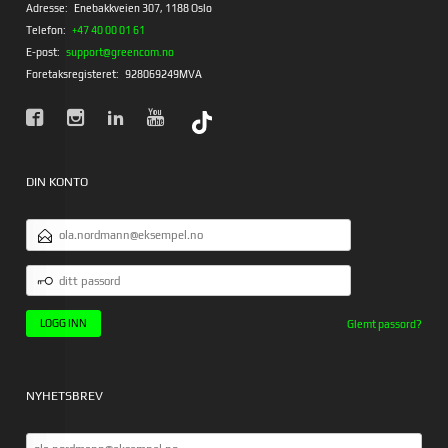
Adresse:
Enebakkveien 307, 1188 Oslo
Telefon:
+47 40 00 01 61
E-post:
support@greencom.no
Foretaksregisteret:
928069249MVA
DIN KONTO
E-
POSTADRESSE
DITT
PASSORD
Glemt passord?
NYHETSBREV