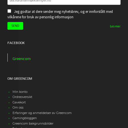
Jeg godtar at dere sender meg nyhetsbrev, og er innforstått med
vilkårene for bruk av personlig informasjon
Les mer
FACEBOOK
Greencom
OM GREENCOM
Min konto
Ordreoversikt
Gavekort
Om oss
Erfaringer og anmeldelser av Greencom
Gamingbloggen
Greencom bakgrunnsbilder