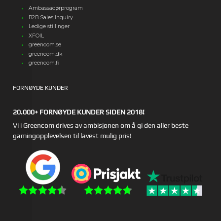
Ambassadørprogram
B2B Sales Inquiry
Ledige stillinger
XFOIL
greencom.se
greencom.dk
greencom.fi
FORNØYDE KUNDER
20.000+ FORNØYDE KUNDER SIDEN 2018!
Vi i Greencom drives av ambisjonen om å gi den aller beste
gamingopplevelsen til lavest mulig pris!