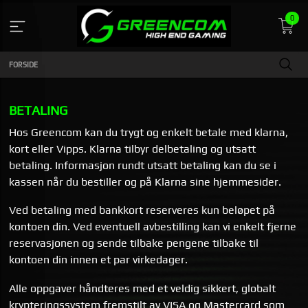
Gå
0
til
innholdet
FORSIDE
BETALING
Hos Greencom kan du trygt og enkelt betale med klarna,
kort eller Vipps. Klarna tilbyr delbetaling og utsatt
betaling. Informasjon rundt utsatt betaling kan du se i
kassen når du bestiller og på Klarna sine hjemmesider.
Ved betaling med bankkort reserveres kun beløpet på
kontoen din. Ved eventuell avbestilling kan vi enkelt fjerne
reservasjonen og sende tilbake pengene tilbake til
kontoen din innen et par virkedager.
Alle oppgaver håndteres med et veldig sikkert, globalt
krypteringssystem fremstilt av VISA og Mastercard som