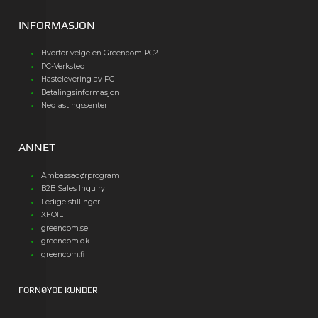
INFORMASJON
Hvorfor velge en Greencom PC?
PC-Verksted
Hastelevering av PC
Betalingsinformasjon
Nedlastingssenter
ANNET
Ambassadørprogram
B2B Sales Inquiry
Ledige stillinger
XFOIL
greencom.se
greencom.dk
greencom.fi
FORNØYDE KUNDER