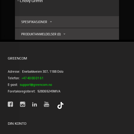
- Chovy Griffin
SPESIFIKASJONER
PRODUKTANMELDELSER (0)
GREENCOM
Adresse:
Enebakkveien 307, 1188 Oslo
Telefon:
+47 40 00 01 61
E-post:
support@greencom.no
Foretaksregisteret:
928069249MVA
DIN KONTO