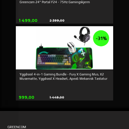
Greencom 24" Portal F24 - 75Hz Gamingskjerm
Tilbud
1 499,00
2 399,00
Rabatt
-31%
Yggdrasil 4-in-1 Gaming Bundle - Fury X Gaming Mus, X2
Musematte, Yggdrasil X Headset, Apex6 Mekanisk Tastatur
Tilbud
999,00
1 449,00
Rabatt
GREENCOM