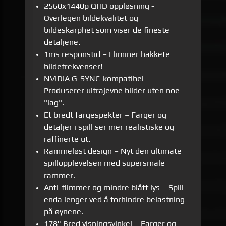
2560x1440p QHD oppløsning -
Overlegen bildekvalitet og
bildeskarphet som viser de fineste
detaljene.
1ms responstid – Eliminer hakkete
bildefrekvenser!
NVIDIA G-SYNC-kompatibel –
Produserer ultrajevne bilder uten noe
"lag".
Et bredt fargespekter – Farger og
detaljer i spill ser mer realistiske og
raffinerte ut.
Rammeløst design – Nyt den ultimate
spillopplevelsen med supersmale
rammer.
Anti-flimmer og mindre blått lys – Spill
enda lenger ved å forhindre belastning
på øynene.
178° Bred visningsvinkel – Farger og