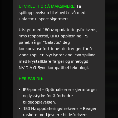
UTVIKLET FOR Å MAKSIMERE:
Ta
spillopplevelsen til et nytt nivå med
Galactic E-sport skjermer!
Utstyrt med 180hz oppdateringsfrekvens,
1ms responstid, QHD-oppløsning IPS-
panel, så gir "Galactic" deg
konkurransefortrinnet du trenger for å
vinne i spillet. Nyt lynrask og jevn spilling
med krystallklare farger og innebygd
NVIDIA G-Sync-kompatibel teknologi.
HER FÅR DU:
IPS-panel – Optimaliserer skjermfarger
og lysstyrke for å forbedre
bildeopplevelsen.
180 Hz oppdateringsfrekvens – Reager
raskere med jevnere bildefrekvens.