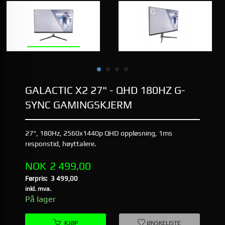
GALACTIC X2 27" - QHD 180HZ G-
SYNC GAMINGSKJERM
27", 180Hz, 2560x1440p QHD oppløsning, 1ms
responstid, høyttalere.
Tilbud
NOK
2 499,00
Førpris:
3 499,00
Rabatt
inkl. mva.
På lager
KJØP
ØNSKELISTE