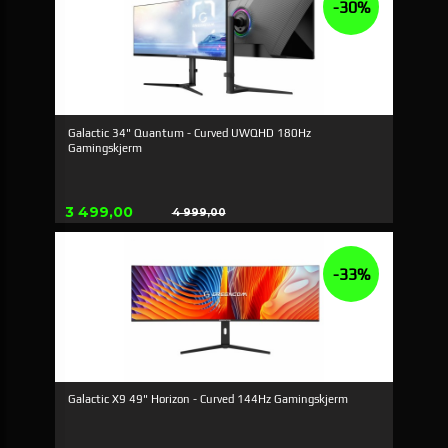
-30%
Galactic 34" Quantum - Curved UWQHD 180Hz
Gamingskjerm
Tilbud
3 499,00
4 999,00
Rabatt
-33%
Galactic X9 49" Horizon - Curved 144Hz Gamingskjerm