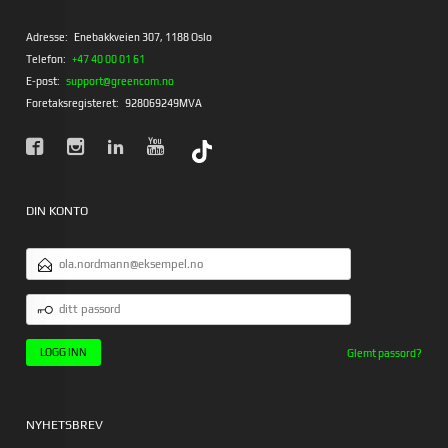
Adresse:
Enebakkveien 307, 1188 Oslo
Telefon:
+47 40 00 01 61
E-post:
support@greencom.no
Foretaksregisteret:
928069249MVA
DIN KONTO
E-
POSTADRESSE
DITT
PASSORD
Glemt passord?
NYHETSBREV