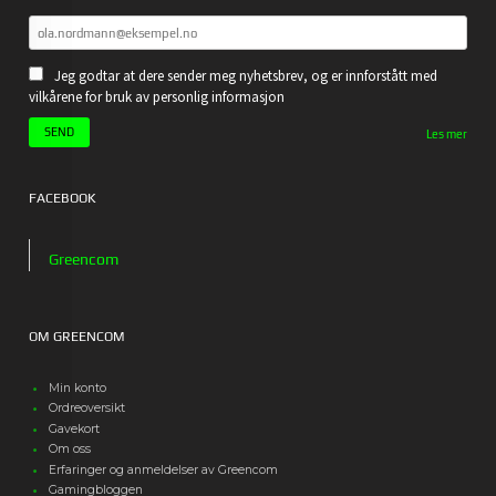
Jeg godtar at dere sender meg nyhetsbrev, og er innforstått med
vilkårene for bruk av personlig informasjon
Les mer
FACEBOOK
Greencom
OM GREENCOM
Min konto
Ordreoversikt
Gavekort
Om oss
Erfaringer og anmeldelser av Greencom
Gamingbloggen