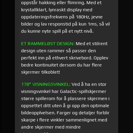
oppstår hakking eller flimring. Med et
krystallklart, lynraskt display med
oppdateringsfrekvens på 180Hz, jevne
bilder og lav responstid på kun 1ms, så vil
du kunne nyte spill på et nytt nivå.
ET RAMMELØST DESIGN:
Med et stilrent
design uten rammer så passer den
perfekt inn på ethvert skrivebord. Opplev
bedre kontinuitet dersom du har flere
skjermer tilkoblet!
178° VISNINGSVINKEL:
Ved å ha en stor
visningsvinkel har Galactic-spillskjermer
større spillerom for å plassere skjermen i
oppsettet ditt uten å gi opp den optimale
bildeopplvelsen. Farger og detaljer forblir
skarpe i flere vinkler sammenlignet med
andre skjermer med mindre