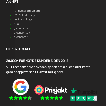
ANNET
Ambassadørprogram
B2B Sales Inquiry
Ledige stillinger
XFOIL
greencom.se
greencom.dk
greencom.fi
FORNØYDE KUNDER
20.000+ FORNØYDE KUNDER SIDEN 2018!
Vi i Greencom drives av ambisjonen om å gi den aller beste
gamingopplevelsen til lavest mulig pris!