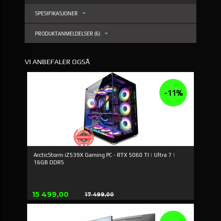
SPESIFIKASJONER
PRODUKTANMELDELSER (6)
VI ANBEFALER OGSÅ
-11%
ArcticStorm iZ539X Gaming PC - RTX 5060 TI | Ultra 7 |
16GB DDR5
Tilbud
15 499,00
17 499,00
Rabatt