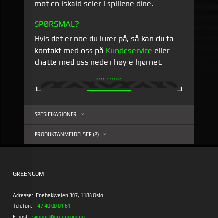
mot en iskald seier i spillene dine.
SPØRSMÅL?
Hvis det er noe du lurer på, så kan du ta
kontakt med oss på
Kundeservice
eller
chatte med oss nede i høyre hjørnet.
SPESIFIKASJONER
PRODUKTANMELDELSER (2)
GREENCOM
Adresse:
Enebakkveien 307, 1188 Oslo
Telefon:
+47 40 00 01 61
E-post:
support@greencom.no