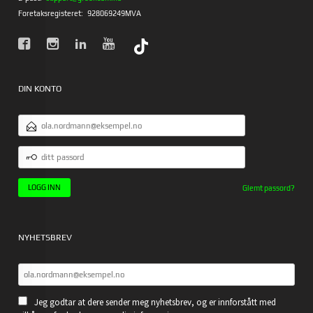
Foretaksregisteret:
928069249MVA
DIN KONTO
E-
POSTADRESSE
DITT
PASSORD
Glemt passord?
NYHETSBREV
Jeg godtar at dere sender meg nyhetsbrev, og er innforstått med