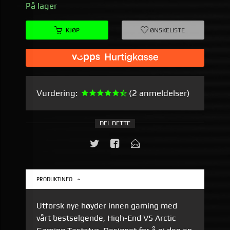
På lager
KJØP
ØNSKELISTE
Vurdering:
(2 anmeldelser)
DEL DETTE
PRODUKTINFO
Utforsk nye høyder innen gaming med
vårt bestselgende, High-End V5 Arctic