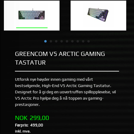
GREENCOM V5 ARCTIC GAMING
TASTATUR
Utforsk nye høyder innen gaming med vårt
bestselgende, High-End V5 Arctic Gaming Tastatur.
Designet for å gi deg en uovertruffen spillopplevelse, vil
V5 Arctic Pro hjelpe deg å nå toppen av gaming-
prestasjoner.
Tilbud
NOK
299,00
Førpris:
499,00
Rabatt
inkl. mva.