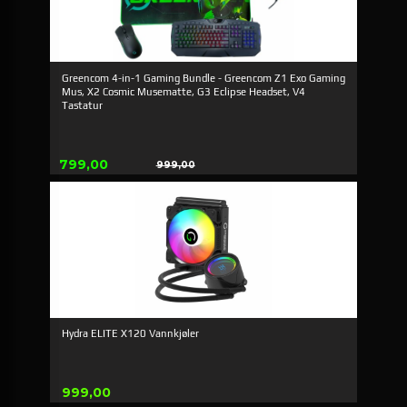
Greencom 4-in-1 Gaming Bundle - Greencom Z1 Exo Gaming
Mus, X2 Cosmic Musematte, G3 Eclipse Headset, V4
Tastatur
Tilbud
799,00
999,00
Rabatt
Hydra ELITE X120 Vannkjøler
Pris
999,00