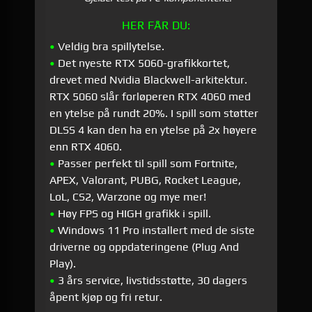
HER FÅR DU:
•
Veldig bra spillytelse.
•
Det nyeste RTX 5060-grafikkortet,
drevet med Nvidia Blackwell-arkitektur.
RTX 5060 slår forløperen RTX 4060 med
en ytelse på rundt 20%. I spill som støtter
DLSS 4 kan den ha en ytelse på 2x høyere
enn RTX 4060.
•
Passer perfekt til spill som Fortnite,
APEX, Valorant, PUBG, Rocket League,
LoL, CS2, Warzone og mye mer!
•
Høy FPS og HIGH grafikk i spill.
•
Windows 11 Pro installert med de siste
driverne og oppdateringene (Plug And
Play).
•
3 års service, livstidsstøtte, 30 dagers
åpent kjøp og fri retur.