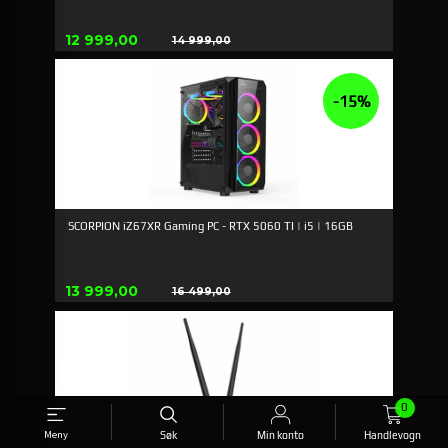
Tilbud
12 999,00
14 999,00
Rabatt
-15%
SCORPION iZ67XR Gaming PC - RTX 5060 TI | i5 | 16GB
Tilbud
13 999,00
16 499,00
Rabatt
0
Meny
Søk
Min konto
Handlevogn