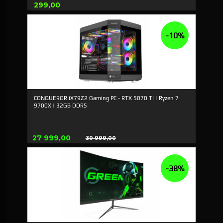
Pris
299,00
-10%
CONQUEROR iX79Z2 Gaming PC - RTX 5070 TI | Ryzen 7
9700X | 32GB DDR5
Tilbud
27 999,00
30 999,00
Rabatt
-38%