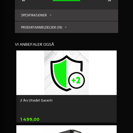
SPESIFIKASJONER
PRODUKTANMELDELSER (39)
VI ANBEFALER OGSÅ
2 Års Utvidet Garanti
Pris
1 499,00