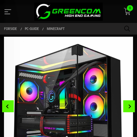
Gå
0
til
innholdet
FORSIDE
PC-GUIDE
MINECRAFT
Prev