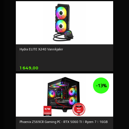
Hydra ELITE X240 Vannkjøler
Pris
1 649,00
-13%
Phoenix Z569CR Gaming PC - RTX 5060 TI | Ryzen 7 | 16GB