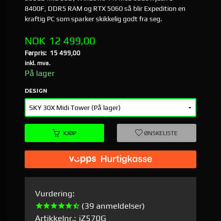
8400F, DDR5 RAM og RTX 5060 så blir Expedition en
kraftig PC som sparker skikkelig godt fra seg.
Tilbud
NOK
12 499,00
Førpris:
15 499,00
Rabatt
inkl. mva.
På lager
DESIGN
KJØP
ØNSKELISTE
Vurdering:
(39 anmeldelser)
Artikkelnr.:
iZ570G