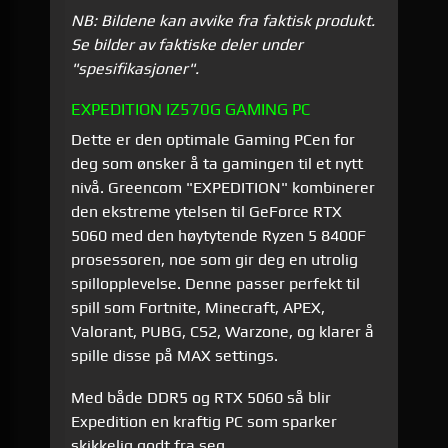
NB: Bildene kan avvike fra faktisk produkt.
Se bilder av faktiske deler under
"spesifikasjoner".
EXPEDITION IZ570G GAMING PC
Dette er den optimale Gaming PCen for
deg som ønsker å ta gamingen til et nytt
nivå. Greencom "EXPEDITION" kombinerer
den ekstreme ytelsen til GeForce RTX
5060 med den høytytende Ryzen 5 8400F
prosessoren, noe som gir deg en utrolig
spillopplevelse. Denne passer perfekt til
spill som Fortnite, Minecraft, APEX,
Valorant, PUBG, CS2, Warzone, og klarer å
spille disse på MAX settings.
Med både DDR5 og RTX 5060 så blir
Expedition en kraftig PC som sparker
skikkelig godt fra seg.