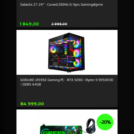
Galactic Z1 24" - Curved 200Hz G-Sync Gamingskjerm
Tilbud
1 849,00
2 999,00
Rabatt
GODLIKE iX599Z Gaming PC - RTX 5090 | Ryzen 9 9950X3D
| DDR5 64GB
Pris
84 999,00
-20%