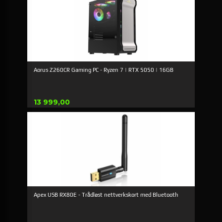
Aorus Z260CR Gaming PC - Ryzen 7 | RTX 5050 | 16GB
Pris
13 999,00
Apex USB RX80E - Trådløst nettverkskort med Bluetooth