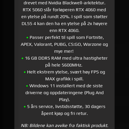
drevet med Nvidia Blackwell-arkitektur.
RTX 5060 slår forløperen RTX 4060 med
en ytelse på rundt 20%. I spill som støtter
DLSS 4 kan den ha en ytelse på 2x høyere
enn RTX 4060.
•
Passer perfekt til spill som Fortnite,
APEX, Valorant, PUBG, CS:GO, Warzone og
mye mer!
•
16 GB DDR5 RAM med ultra hastigheter
på hele 5600MHz.
•
Helt ekstrem ytelse, svært høy FPS og
MAX grafikk i spill.
•
Windows 11 installert med de siste
driverne og oppdateringene (Plug And
Play).
•
5 års service, livstidsstøtte, 30 dagers
åpent kjøp og fri retur.
NB: Bildene kan avvike fra faktisk produkt.