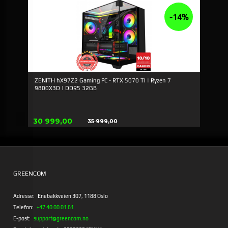
-14%
ZENITH hX97Z2 Gaming PC - RTX 5070 TI | Ryzen 7
9800X3D | DDR5 32GB
Tilbud
30 999,00
35 999,00
Rabatt
GREENCOM
Adresse:
Enebakkveien 307, 1188 Oslo
Telefon:
+47 40 00 01 61
E-post:
support@greencom.no