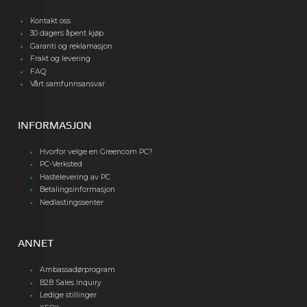
Kontakt oss
30 dagers åpent kjøp
Garanti og reklamasjon
Frakt og levering
FAQ
Vårt samfunnsansvar
INFORMASJON
Hvorfor velge en Greencom PC?
PC-Verksted
Hastelevering av PC
Betalingsinformasjon
Nedlastingssenter
ANNET
Ambassadørprogram
B2B Sales Inquiry
Ledige stillinger