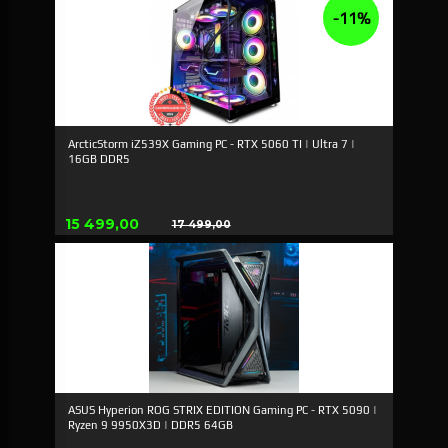
-11%
ArcticStorm iZ539X Gaming PC - RTX 5060 TI | Ultra 7 |
16GB DDR5
Tilbud
15 499,00
17 499,00
Rabatt
ASUS Hyperion ROG STRIX EDITION Gaming PC - RTX 5090 |
Ryzen 9 9950X3D | DDR5 64GB