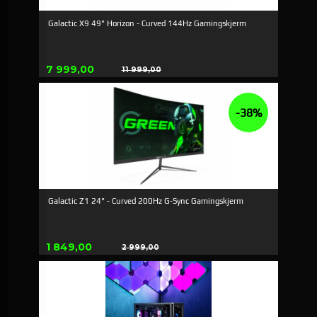
Galactic X9 49" Horizon - Curved 144Hz Gamingskjerm
Tilbud
7 999,00
11 999,00
Rabatt
-38%
Galactic Z1 24" - Curved 200Hz G-Sync Gamingskjerm
Tilbud
1 849,00
2 999,00
Rabatt