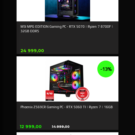
MSI MPG EDITION Gaming PC - RTX 5070 | Ryzen 7 8700F |
32GB DDR5
Pris
24 999,00
-13%
Phoenix Z569CR Gaming PC - RTX 5060 TI | Ryzen 7 | 16GB
Tilbud
12 999,00
14 999,00
Rabatt