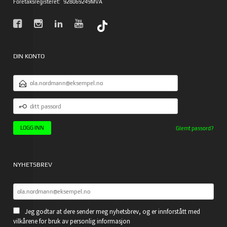
Foretaksregisteret:
928069249MVA
DIN KONTO
E-
POSTADRESSE
DITT
PASSORD
Glemt passord?
NYHETSBREV
Jeg godtar at dere sender meg nyhetsbrev, og er innforstått med
vilkårene for bruk av personlig informasjon