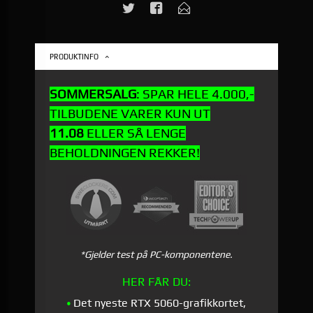
PRODUKTINFO
SOMMERSALG
: SPAR HELE 4.000,-
TILBUDENE VARER KUN UT
11.08
ELLER SÅ LENGE
BEHOLDNINGEN REKKER!
*Gjelder test på PC-komponentene.
HER FÅR DU:
Det nyeste RTX 5060-grafikkortet,
•