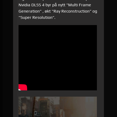
Nvidia DLSS 4 byr på nytt "Multi Frame
Generation" , økt "Ray Reconstruction" og
"Super Resolution".