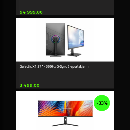
Pris
94 999,00
Galactic X1 27" - 360Hz G-Sync E-sportskjerm
Pris
3 499,00
-33%