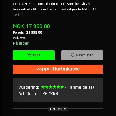
EDITION er en Limited Edition PC, som består av
høykvalitets PC-deler fra den bestselgende ASUS TUF-
serien.
Tilbud
NOK
17 999,00
Førpris:
21 999,00
Rabatt
inkl. mva.
På lager
KJØP
ØNSKELISTE
Vurdering:
(1 anmeldelse)
Artikkelnr.:
iZ67XRR
DEL DETTE