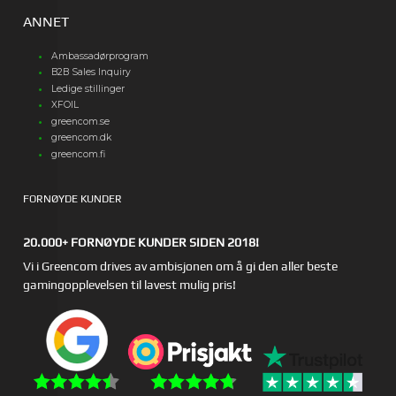
ANNET
Ambassadørprogram
B2B Sales Inquiry
Ledige stillinger
XFOIL
greencom.se
greencom.dk
greencom.fi
FORNØYDE KUNDER
20.000+ FORNØYDE KUNDER SIDEN 2018!
Vi i Greencom drives av ambisjonen om å gi den aller beste
gamingopplevelsen til lavest mulig pris!