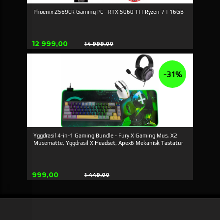
Phoenix Z569CR Gaming PC - RTX 5060 TI | Ryzen 7 | 16GB
Tilbud
12 999,00
14 999,00
Rabatt
-31%
Yggdrasil 4-in-1 Gaming Bundle - Fury X Gaming Mus, X2
Musematte, Yggdrasil X Headset, Apex6 Mekanisk Tastatur
Tilbud
999,00
1 449,00
Rabatt