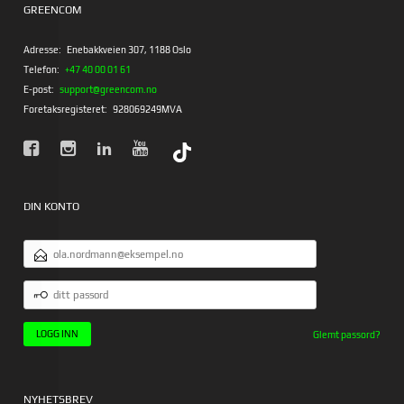
GREENCOM
Adresse:
Enebakkveien 307, 1188 Oslo
Telefon:
+47 40 00 01 61
E-post:
support@greencom.no
Foretaksregisteret:
928069249MVA
DIN KONTO
E-
POSTADRESSE
DITT
PASSORD
Glemt passord?
NYHETSBREV