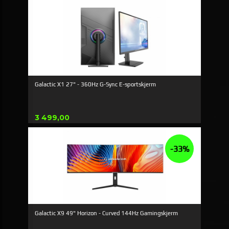
Galactic X1 27" - 360Hz G-Sync E-sportskjerm
Pris
3 499,00
-33%
Galactic X9 49" Horizon - Curved 144Hz Gamingskjerm