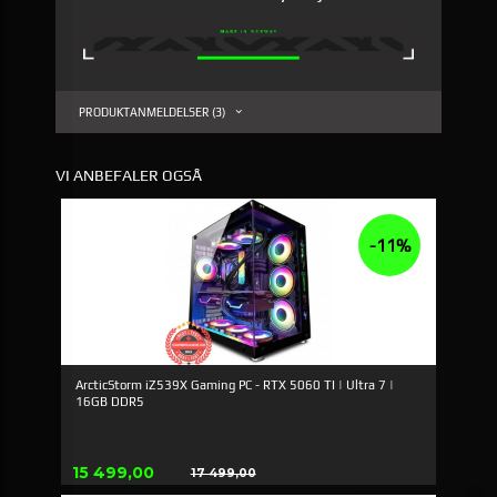
PRODUKTANMELDELSER (3)
VI ANBEFALER OGSÅ
-11%
ArcticStorm iZ539X Gaming PC - RTX 5060 TI | Ultra 7 |
16GB DDR5
Tilbud
15 499,00
17 499,00
Rabatt