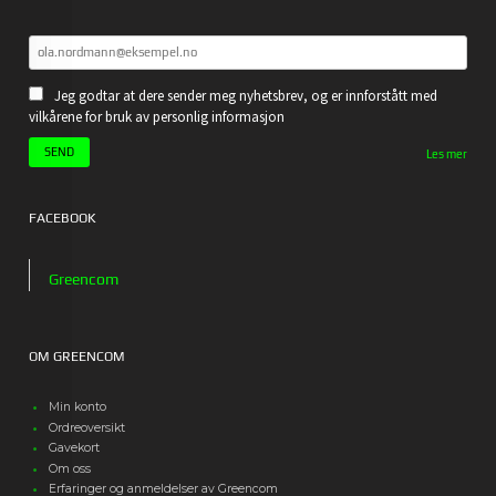
Jeg godtar at dere sender meg nyhetsbrev, og er innforstått med
vilkårene for bruk av personlig informasjon
Les mer
FACEBOOK
Greencom
OM GREENCOM
Min konto
Ordreoversikt
Gavekort
Om oss
Erfaringer og anmeldelser av Greencom