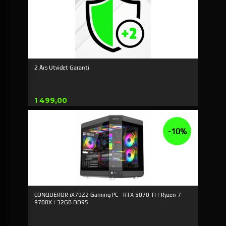
2 Års Utvidet Garanti
Pris
1 499,00
-10%
CONQUEROR iX79Z2 Gaming PC - RTX 5070 TI | Ryzen 7
9700X | 32GB DDR5