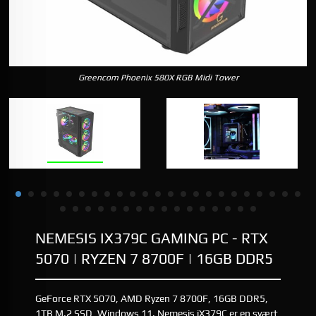
Greencom Phoenix 580X RGB Midi Tower
NEMESIS IX379C GAMING PC - RTX
5070 | RYZEN 7 8700F | 16GB DDR5
GeForce RTX 5070, AMD Ryzen 7 8700F, 16GB DDR5,
1TB M.2 SSD, Windows 11. Nemesis iX379C er en svært