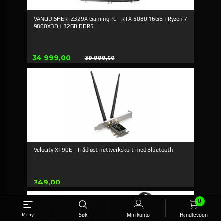
VANQUISHER iZ329X Gaming PC - RTX 5080 16GB | Ryzen 7
9800X3D | 32GB DDR5
Tilbud
34 999,00
39 999,00
Rabatt
Velocity XT90E - Trådløst nettverkskort med Bluetooth
Pris
349,00
0
-31%
Meny
Søk
Min konto
Handlevogn