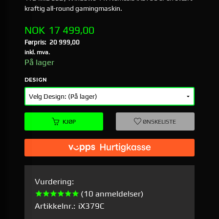
kraftig all-round gamingmaskin.
Tilbud
NOK
17 499,00
Førpris:
20 999,00
Rabatt
inkl. mva.
På lager
DESIGN
KJØP
ØNSKELISTE
Vurdering:
(10 anmeldelser)
Artikkelnr.:
iX379C