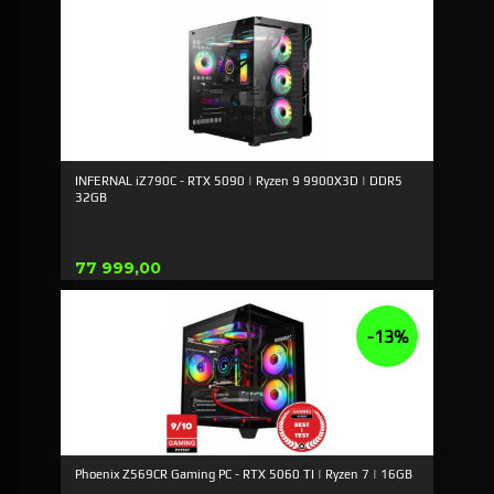
INFERNAL iZ790C - RTX 5090 | Ryzen 9 9900X3D | DDR5
32GB
Pris
77 999,00
-13%
Phoenix Z569CR Gaming PC - RTX 5060 TI | Ryzen 7 | 16GB