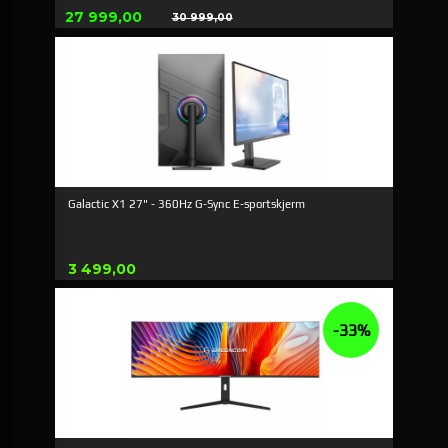
Tilbud
27 999,00
30 999,00
Rabatt
Galactic X1 27" - 360Hz G-Sync E-sportskjerm
Pris
3 499,00
-33%