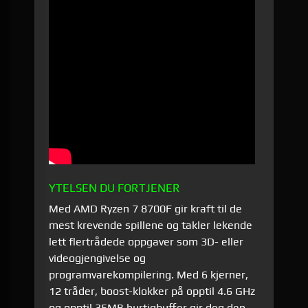
YTELSEN DU FORTJENER
Med AMD Ryzen 7 8700F gir kraft til de
mest krevende spillene og takler lekende
lett flertrådede oppgaver som 3D- eller
videogjengivelse og
programvarekompilering. Med 6 kjerner,
12 tråder, boost-klokker på opptil 4.6 GHz
og opptil 35MB hurtigbuffer gir deg den