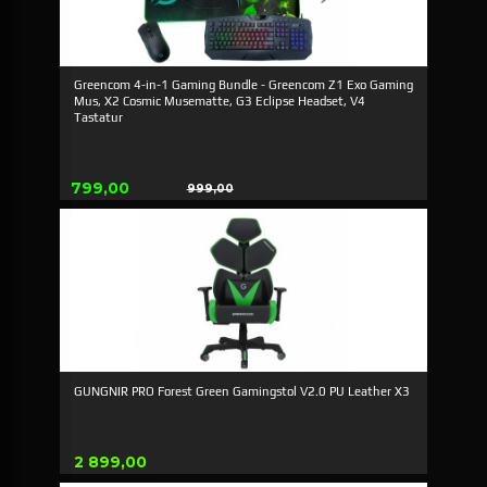
Greencom 4-in-1 Gaming Bundle - Greencom Z1 Exo Gaming
Mus, X2 Cosmic Musematte, G3 Eclipse Headset, V4
Tastatur
Tilbud
799,00
999,00
Rabatt
GUNGNIR PRO Forest Green Gamingstol V2.0 PU Leather X3
Pris
2 899,00