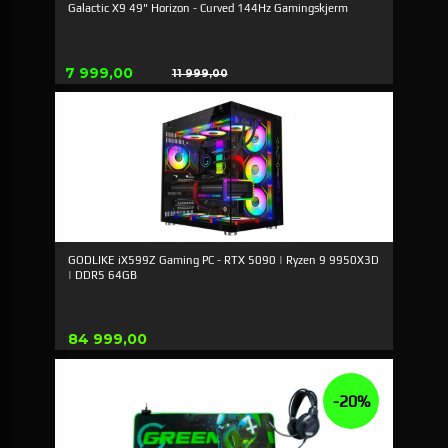
Galactic X9 49" Horizon - Curved 144Hz Gamingskjerm
Tilbud
7 999,00
11 999,00
Rabatt
GODLIKE iX599Z Gaming PC - RTX 5090 | Ryzen 9 9950X3D
| DDR5 64GB
Pris
84 999,00
-20%