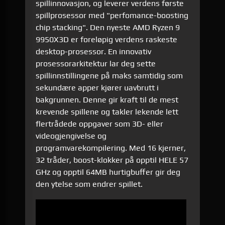
spillinnovasjon, og leverer verdens første
spillprosessor med "perfomance-boosting
chip stacking". Den nyeste AMD Ryzen 9
9950X3D er foreløpig verdens raskeste
desktop-prosessor. En innovativ
prosessorarkitektur lar deg sette
spillinnstillingene på maks samtidig som
sekundære apper kjører uavbrutt i
bakgrunnen. Denne gir kraft til de mest
krevende spillene og takler lekende lett
flertrådede oppgaver som 3D- eller
videogjengivelse og
programvarekompilering. Med 16 kjerner,
32 tråder, boost-klokker på opptil HELE 57
GHz og opptil 64MB hurtigbuffer gir deg
den ytelse som endrer spillet.