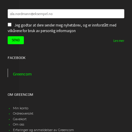
Jeg godtar at dere sender meg nyhetsbrev, og er innforstått med
vilkårene for bruk av personlig informasjon
Les mer
FACEBOOK
Greencom
OM GREENCOM
Min konto
Ordreoversikt
Gavekort
Om oss
Erfaringer og anmeldelser av Greencom