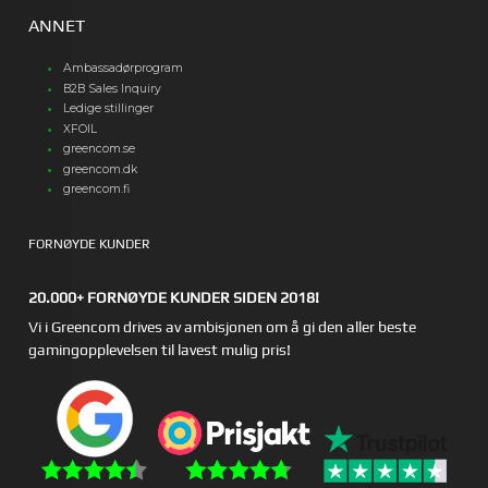
ANNET
Ambassadørprogram
B2B Sales Inquiry
Ledige stillinger
XFOIL
greencom.se
greencom.dk
greencom.fi
FORNØYDE KUNDER
20.000+ FORNØYDE KUNDER SIDEN 2018!
Vi i Greencom drives av ambisjonen om å gi den aller beste
gamingopplevelsen til lavest mulig pris!