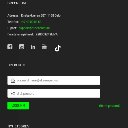
GREENCOM
Adresse:
Enebakkveien 307, 1188 Oslo
Telefon:
+47 40 00 01 61
E-post:
support@greencom.no
Foretaksregisteret:
928069249MVA
DIN KONTO
E-
POSTADRESSE
DITT
PASSORD
Glemt passord?
NYHETSBREV