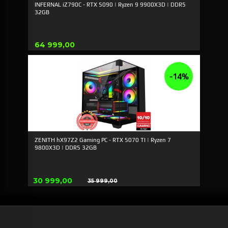
INFERNAL iZ790C - RTX 5090 | Ryzen 9 9900X3D | DDR5
32GB
Pris
64 999,00
-14%
ZENITH hX97Z2 Gaming PC - RTX 5070 TI | Ryzen 7
9800X3D | DDR5 32GB
Tilbud
30 999,00
35 999,00
Rabatt