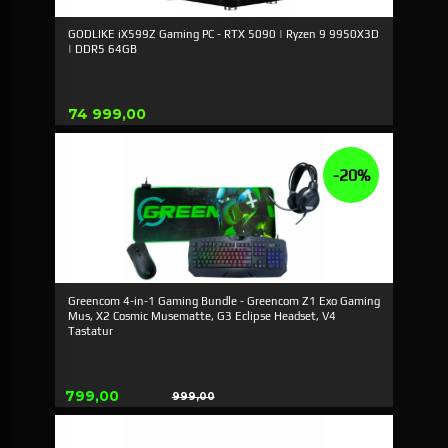
GODLIKE iX599Z Gaming PC - RTX 5090 | Ryzen 9 9950X3D
| DDR5 64GB
Pris
74 999,00
-20%
Greencom 4-in-1 Gaming Bundle - Greencom Z1 Exo Gaming
Mus, X2 Cosmic Musematte, G3 Eclipse Headset, V4
Tastatur
Tilbud
799,00
999,00
Rabatt