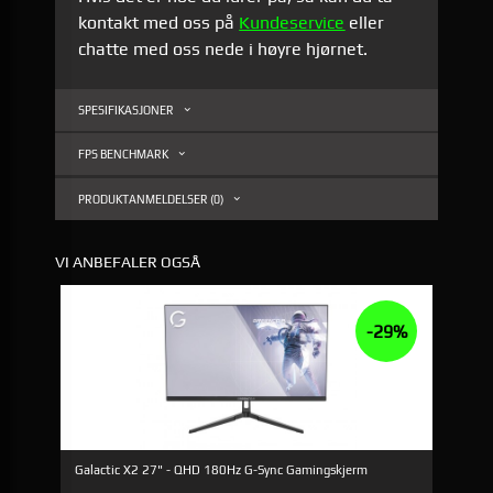
kontakt med oss på
Kundeservice
eller
chatte med oss nede i høyre hjørnet.
SPESIFIKASJONER
FPS BENCHMARK
PRODUKTANMELDELSER (0)
VI ANBEFALER OGSÅ
-29%
Galactic X2 27" - QHD 180Hz G-Sync Gamingskjerm