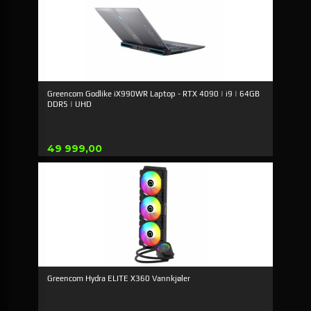
Greencom Godlike iX990WR Laptop - RTX 4090 | i9 | 64GB
DDR5 | UHD
Pris
49 999,00
Greencom Hydra ELITE X360 Vannkjøler