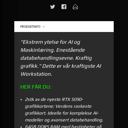
PRODUKTINFO
"Ekstrem ytelse for AI og
Maskinlæring. Enestående
databehandlingsevne. Kraftig
grafikk." Dette er vår kraftigste AI
Workstation.
HER FÅR DU:
2stk av de nyeste RTX 5090-
grafikkortene; Verdens raskeste
grafikkort. I
deelle for komplekse AI-
modeller og avansert databehandling.
64GB DDR5 RAM med hastigheter på