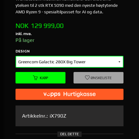
ytelsen til 2 stk RTX 5090 med den nyeste høytytende
AMD Ryzen 9 - spesialtilpasset for AI og data.
Pris
NOK
129 999,00
inkl. mva.
På lager
DESIGN
KJØP
ØNSKELISTE
Artikkelnr.:
iX790Z
DEL DETTE