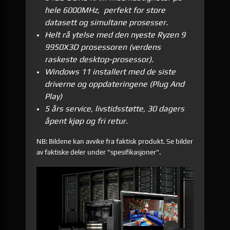
hele 6000MHz,
perfekt for store
datasett og simultane prosesser.
Helt rå ytelse med den nyeste Ryzen 9
9950X3D prosessoren (verdens
raskeste desktop-prosessor).
Windows 11 installert med de siste
driverne og oppdateringene (Plug And
Play)
5 års service,
livstidsstøtte,
3
0 dagers
åpent kjøp og fri retur
.
NB
: Bildene kan avvike fra faktisk produkt. Se bilder
av faktiske deler under "spesifikasjoner".