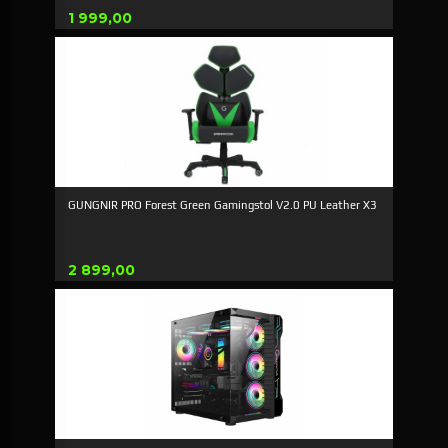
Pris
1 999,00
GUNGNIR PRO Forest Green Gamingstol V2.0 PU Leather X3
Pris
2 899,00