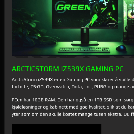
ARCTICSTORM IZ539X GAMING PC
ArcticStorm iZ539X er en Gaming PC som klarer å spille d
fortnite, CS:GO, Overwatch, Dota, LoL, PUBG og mange a
PCen har 16GB RAM. Den har også en 1TB SSD som sørger 
kjøleløsninger og kabinett med god kvalitet, slik at du ka
yter som om den skulle kostet mange tusen ekstra. Du få