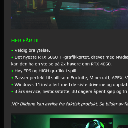
HER FÅR DU:
•
Veldig bra ytelse.
•
Det nyeste RTX 5060 TI-grafikkortet, drevet med Nvidia 
kan den ha en ytelse på 2x høyere enn RTX 4060.
•
Høy FPS og HIGH grafikk i spill.
•
Passer perfekt til spill som Fortnite, Minecraft, APEX
•
Windows 11 installert med de siste driverne og oppdat
•
3 års service, livstidsstøtte, 30 dagers åpent kjøp og fri
NB: Bildene kan avvike fra faktisk produkt. Se bilder av f