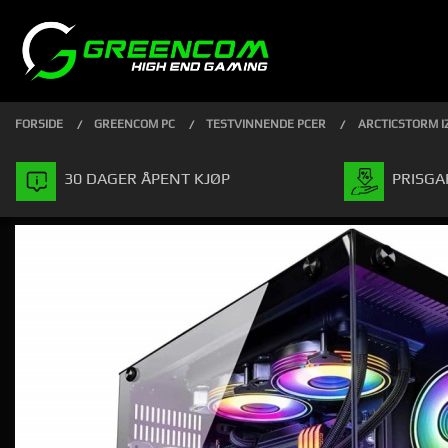
Gå
Lukk
PRODUKTER
til
innholdet
FORSIDE
GREENCOM PC
TESTVINNENDE PCER
ARCTICSTORM IZ
30 DAGER ÅPENT KJØP
PRISGA