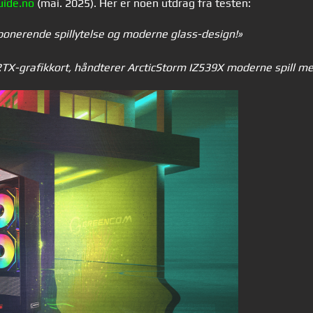
ide.no
(mai. 2025). Her er noen utdrag fra testen:
ponerende spillytelse og moderne glass-design!
»
RTX
-grafikkort, h
å
ndterer ArcticStorm IZ539X moderne spill me