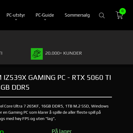
0
PC-utstyr
PC-Guide
Sommersalg
I
20.000+ KUNDER
IZ539X GAMING PC - RTX 5060 TI
16GB DDR5
ntel Core Ultra 7 265KF, 16GB DDR5, 1TB M.2 SSD, Windows
 en Gaming PC som klarer å spille de aller fleste spill på
gs med høy FPS og uten "lag".
På lager
00