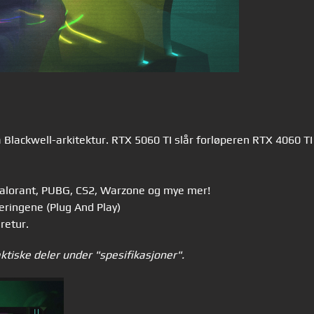
Blackwell-arkitektur. RTX 5060 TI slår forløperen RTX 4060 TI
, Valorant, PUBG, CS2, Warzone og mye mer!
eringene (Plug And Play)
 retur.
aktiske deler under "spesifikasjoner".