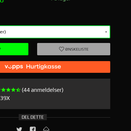
P
ØNSKELISTE
(44 anmeldelser)
539X
DEL DETTE
Greenc