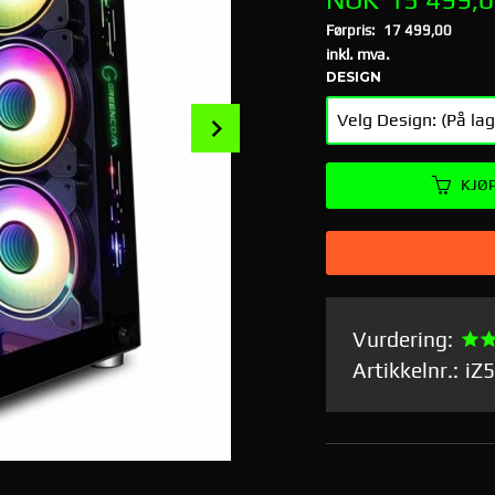
Førpris:
17 499,00
Rabatt
inkl. mva.
DESIGN
Next
KJØ
Vurdering:
Artikkelnr.:
iZ
Greencom Galactic 280X Big Tower