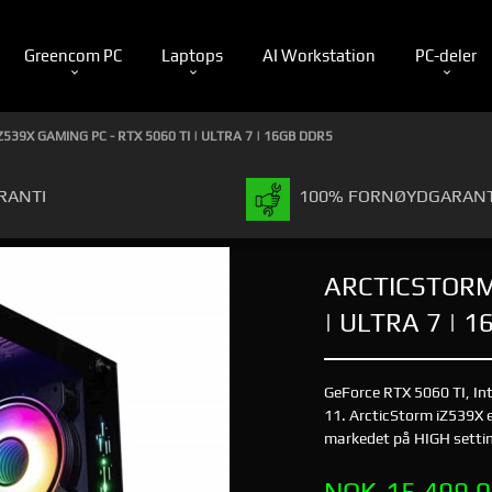
Greencom PC
Laptops
AI Workstation
PC-deler
539X GAMING PC - RTX 5060 TI | ULTRA 7 | 16GB DDR5
RANTI
100% FORNØYDGARANT
ARCTICSTORM 
| ULTRA 7 | 
GeForce RTX 5060 TI, I
11. ArcticStorm iZ539X er
markedet på HIGH settin
Tilbud
NOK
15 499,