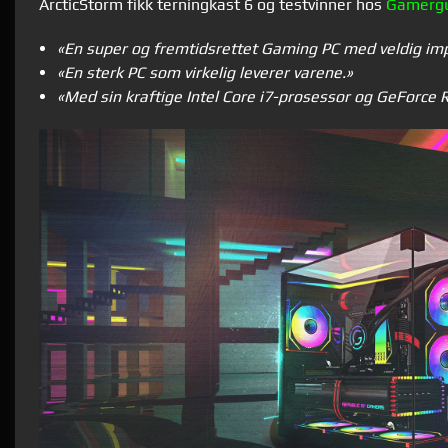
ArcticStorm fikk terningkast 6 og testvinner hos
Gamergu
«
En super og fremtidsrettet Gaming PC med veldig im
«
En sterk PC som virkelig leverer varene.
»
«
Med sin kraftige Intel Core i7-prosessor og GeForce 