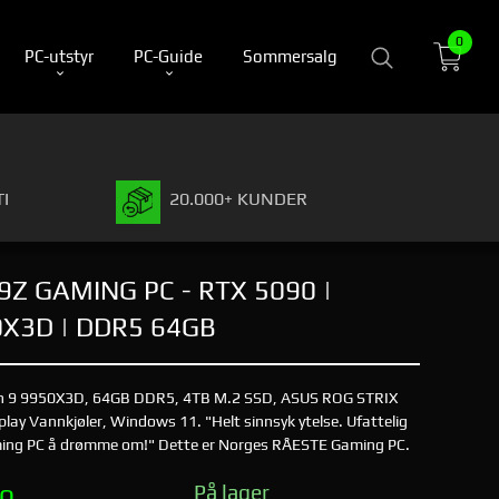
0
PC-utstyr
PC-Guide
Sommersalg
I
20.000+ KUNDER
9Z GAMING PC - RTX 5090 |
0X3D | DDR5 64GB
en 9 9950X3D, 64GB DDR5, 4TB M.2 SSD, ASUS ROG STRIX
ay Vannkjøler, Windows 11. "Helt sinnsyk ytelse. Ufattelig
aming PC å drømme om!" Dette er Norges RÅESTE Gaming PC.
På lager
00