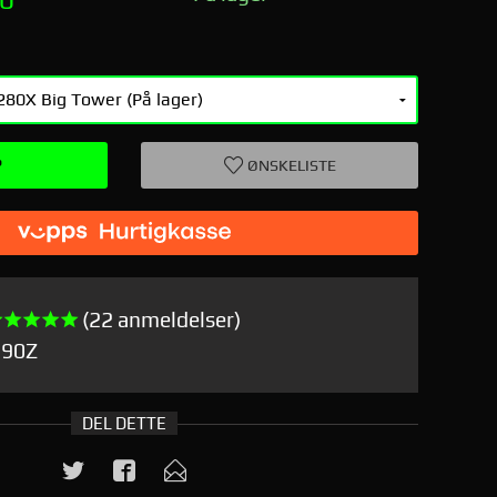
P
ØNSKELISTE
(22 anmeldelser)
790Z
DEL DETTE
Greenc