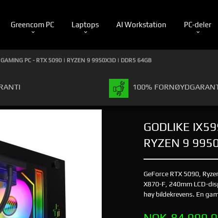
Greencom PC
Laptops
AI Workstation
PC-deler
 GAMING PC - RTX 5090 | RYZEN 9 9950X3D | DDR5 64GB
RANTI
100% FORNØYDGARANT
GODLIKE IX59
RYZEN 9 995
GeForce RTX 5090, Ryz
X870-F, 240mm LCD-displ
høy bildekrevens. En g
Pris
NOK
84 999,