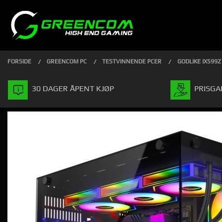
Gå
Lukk
PRODUKTER
til
innholdet
FORSIDE
GREENCOM PC
TESTVINNENDE PCER
GODLIKE IX599Z
30 DAGER ÅPENT KJØP
PRISGA