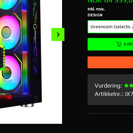
inkl. mva.
DESIGN
Next
KJØ
Vurdering:
Artikkelnr.:
iX
Greencom Galactic 280X Big Tower