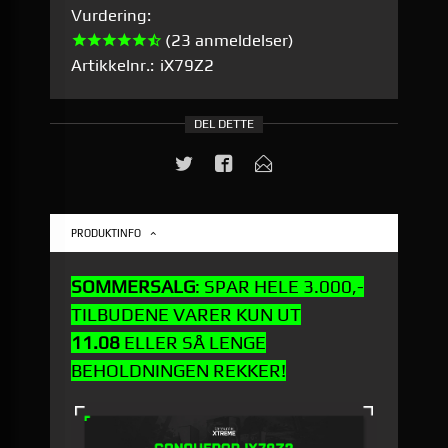
Vurdering:
(23 anmeldelser)
Artikkelnr.:
iX79Z2
DEL DETTE
PRODUKTINFO
SOMMERSALG
: SPAR HELE 3.000,-
TILBUDENE VARER KUN UT
11.08
ELLER SÅ LENGE
BEHOLDNINGEN REKKER!