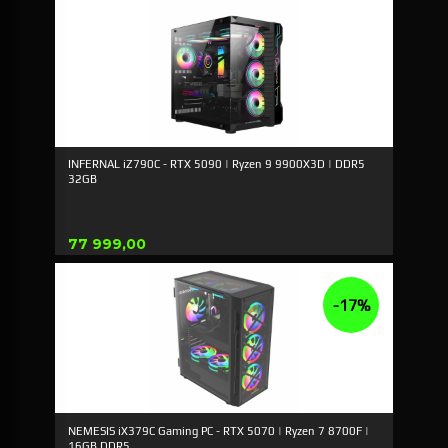
INFERNAL iZ790C - RTX 5090 | Ryzen 9 9900X3D | DDR5
32GB
Pris
77 999,00
-17%
NEMESIS iX379C Gaming PC - RTX 5070 | Ryzen 7 8700F |
16GB DDR5