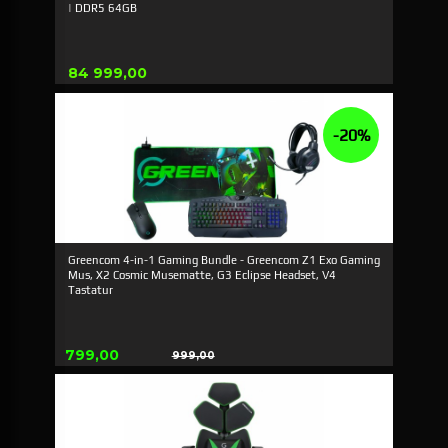
| DDR5 64GB
Pris
84 999,00
-20%
Greencom 4-in-1 Gaming Bundle - Greencom Z1 Exo Gaming
Mus, X2 Cosmic Musematte, G3 Eclipse Headset, V4
Tastatur
Tilbud
799,00
999,00
Rabatt