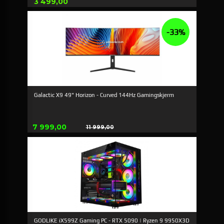
Pris
3 499,00
-33%
Galactic X9 49" Horizon - Curved 144Hz Gamingskjerm
Tilbud
7 999,00
11 999,00
Rabatt
GODLIKE iX599Z Gaming PC - RTX 5090 | Ryzen 9 9950X3D