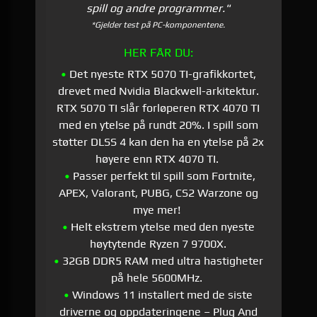
spill og andre programmer."
*Gjelder test på PC-komponentene.
HER FÅR DU:
•
Det nyeste RTX 5070 TI-grafikkortet,
drevet med Nvidia Blackwell-arkitektur.
RTX 5070 TI slår forløperen RTX 4070 TI
med en ytelse på rundt 20%. I spill som
støtter DLSS 4 kan den ha en ytelse på 2x
høyere enn RTX 4070 TI.
•
Passer perfekt til spill som Fortnite,
APEX, Valorant, PUBG, CS2 Warzone og
mye mer!
•
Helt ekstrem ytelse med den nyeste
høytytende Ryzen 7 9700X.
•
32GB DDR5 RAM med ultra hastigheter
på hele 5600MHz.
•
Windows 11 installert med de siste
driverne og oppdateringene – Plug And