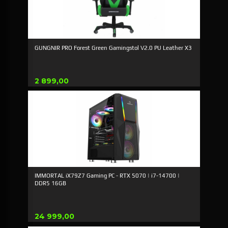
GUNGNIR PRO Forest Green Gamingstol V2.0 PU Leather X3
Pris
2 899,00
IMMORTAL iX79Z7 Gaming PC - RTX 5070 | i7-14700 |
DDR5 16GB
Pris
24 999,00