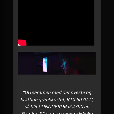
"OG sammen med det nyeste og
kraftige grafikkortet, RTX 5070 TI,
så blir CONQUEROR iZ439X en
Gaming PC som sparker skikkelig