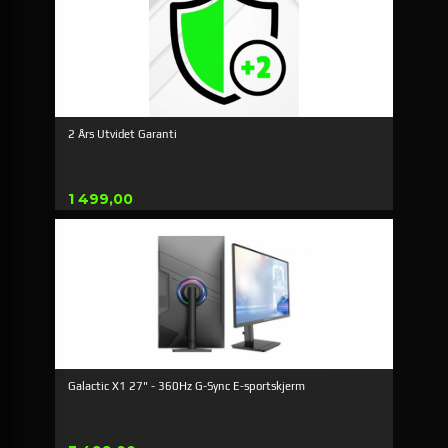
2 Års Utvidet Garanti
Pris
1 499,00
Galactic X1 27" - 360Hz G-Sync E-sportskjerm