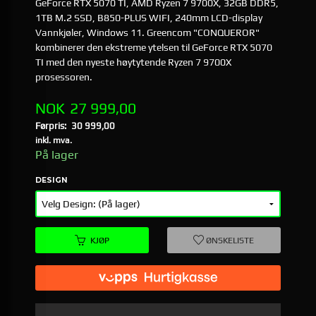
GeForce RTX 5070 TI, AMD Ryzen 7 9700X, 32GB DDR5,
1TB M.2 SSD, B850-PLUS WIFI, 240mm LCD-display
Vannkjøler, Windows 11. Greencom "CONQUEROR"
kombinerer den ekstreme ytelsen til GeForce RTX 5070
TI med den nyeste høytytende Ryzen 7 9700X
prosessoren.
Tilbud
NOK
27 999,00
Førpris:
30 999,00
Rabatt
inkl. mva.
På lager
DESIGN
KJØP
ØNSKELISTE