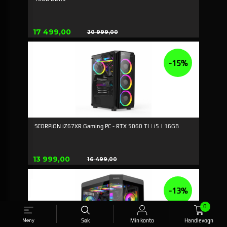
Tilbud
17 499,00
20 999,00
Rabatt
-15%
SCORPION iZ67XR Gaming PC - RTX 5060 TI | i5 | 16GB
Tilbud
13 999,00
16 499,00
Rabatt
-13%
0
Meny
Søk
Min konto
Handlevogn