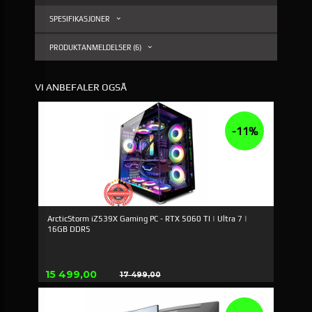
SPESIFIKASJONER
PRODUKTANMELDELSER (6)
VI ANBEFALER OGSÅ
-11%
ArcticStorm iZ539X Gaming PC - RTX 5060 TI | Ultra 7 |
16GB DDR5
Tilbud
15 499,00
17 499,00
Rabatt