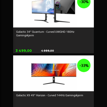
-30%
Galactic 34" Quantum - Curved UWQHD 180Hz
Gamingskjerm
Tilbud
3 499,00
4 999,00
Rabatt
-33%
Galactic X9 49" Horizon - Curved 144Hz Gamingskjerm