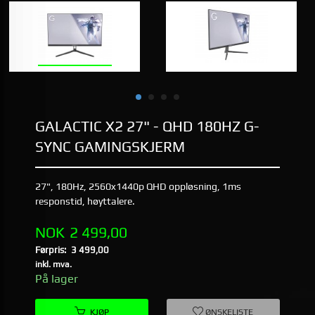
GALACTIC X2 27" - QHD 180HZ G-
SYNC GAMINGSKJERM
27", 180Hz, 2560x1440p QHD oppløsning, 1ms
responstid, høyttalere.
Tilbud
NOK
2 499,00
Førpris:
3 499,00
Rabatt
inkl. mva.
På lager
KJØP
ØNSKELISTE