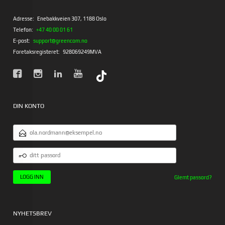
Adresse:
Enebakkveien 307, 1188 Oslo
Telefon:
+47 40 00 01 61
E-post:
support@greencom.no
Foretaksregisteret:
928069249MVA
DIN KONTO
E-
POSTADRESSE
DITT
PASSORD
Glemt passord?
NYHETSBREV