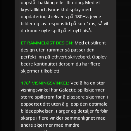
oppstår hakking eller flimring. Med et
krystallklart, lynraskt display med
oppdateringsfrekvens på 180Hz, jevne
bilder og lav responstid på kun 1ms, så vil
du kunne nyte spill på et nytt nivå.
ET RAMMELØST DESIGN:
Med et stilrent
design uten rammer så passer den
perfekt inn på ethvert skrivebord. Opplev
bedre kontinuitet dersom du har flere
skjermer tilkoblet!
178° VISNINGSVINKEL:
Ved å ha en stor
visningsvinkel har Galactic-spillskjermer
større spillerom for å plassere skjermen i
oppsettet ditt uten å gi opp den optimale
bildeopplvelsen. Farger og detaljer forblir
skarpe i flere vinkler sammenlignet med
andre skjermer med mindre