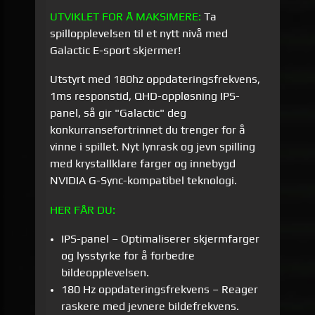
UTVIKLET FOR Å MAKSIMERE:
Ta
spillopplevelsen til et nytt nivå med
Galactic E-sport skjermer!
Utstyrt med 180hz oppdateringsfrekvens,
1ms responstid, QHD-oppløsning IPS-
panel, så gir "Galactic" deg
konkurransefortrinnet du trenger for å
vinne i spillet. Nyt lynrask og jevn spilling
med krystallklare farger og innebygd
NVIDIA G-Sync-kompatibel teknologi.
HER FÅR DU:
IPS-panel – Optimaliserer skjermfarger
og lysstyrke for å forbedre
bildeopplevelsen.
180 Hz oppdateringsfrekvens – Reager
raskere med jevnere bildefrekvens.