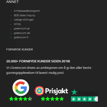
ANNET
Ambassadørprogram
B2B Sales Inquiry
Ledige stillinger
XFOIL
greencom.se
greencom.dk
greencom.fi
FORNØYDE KUNDER
20.000+ FORNØYDE KUNDER SIDEN 2018!
Vi i Greencom drives av ambisjonen om å gi den aller beste
gamingopplevelsen til lavest mulig pris!