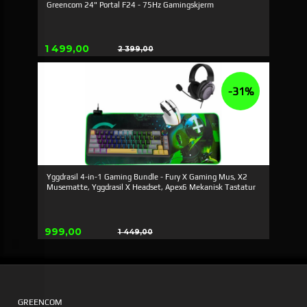
Greencom 24" Portal F24 - 75Hz Gamingskjerm
Tilbud
1 499,00
2 399,00
Rabatt
-31%
Yggdrasil 4-in-1 Gaming Bundle - Fury X Gaming Mus, X2
Musematte, Yggdrasil X Headset, Apex6 Mekanisk Tastatur
Tilbud
999,00
1 449,00
Rabatt
GREENCOM