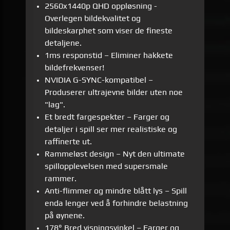
2560x1440p QHD oppløsning -
Overlegen bildekvalitet og
bildeskarphet som viser de fineste
detaljene.
1ms responstid – Eliminer hakkete
bildefrekvenser!
NVIDIA G-SYNC-kompatibel –
Produserer ultrajevne bilder uten noe
"lag".
Et bredt fargespekter – Farger og
detaljer i spill ser mer realistiske og
raffinerte ut.
Rammeløst design – Nyt den ultimate
spillopplevelsen med supersmale
rammer.
Anti-flimmer og mindre blått lys – Spill
enda lenger ved å forhindre belastning
på øynene.
178° Bred visningsvinkel – Farger og