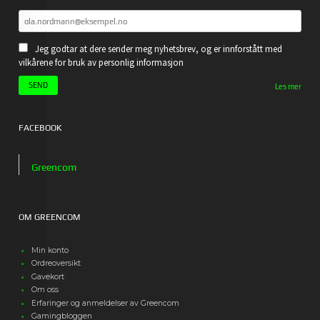
Jeg godtar at dere sender meg nyhetsbrev, og er innforstått med
vilkårene for bruk av personlig informasjon
Les mer
FACEBOOK
Greencom
OM GREENCOM
Min konto
Ordreoversikt
Gavekort
Om oss
Erfaringer og anmeldelser av Greencom
Gamingbloggen