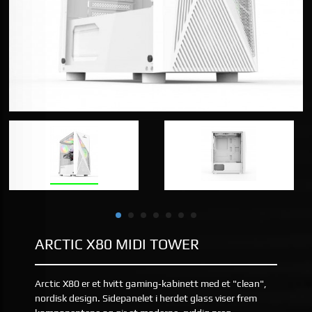
ARCTIC X80 MIDI TOWER
Arctic X80 er et hvitt gaming‑kabinett med et "clean",
nordisk design. Sidepanelet i herdet glass viser frem