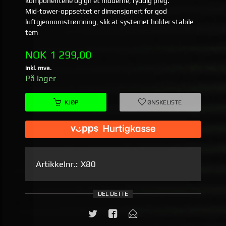
komponentene og gir et moderne, ryddig preg.
Mid‑tower‑oppsettet er dimensjonert for god
luftgjennomstrømning, slik at systemet holder stabile
tem
Pris
NOK
1 299,00
inkl. mva.
På lager
KJØP
ØNSKELISTE
Artikkelnr.:
X80
DEL DETTE