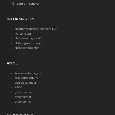
Vårt samfunnsansvar
INFORMASJON
Hvorfor velge en Greencom PC?
PC-Verksted
Hastelevering av PC
Betalingsinformasjon
Nedlastingssenter
ANNET
Ambassadørprogram
B2B Sales Inquiry
Ledige stillinger
XFOIL
greencom.se
greencom.dk
greencom.fi
FORNØYDE KUNDER