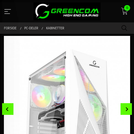
Gå
0
til
innholdet
FORSIDE
PC-DELER
KABINETTER
Prev