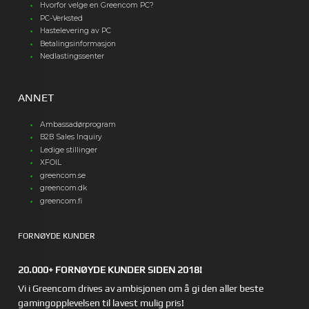
Hvorfor velge en Greencom PC?
PC-Verksted
Hastelevering av PC
Betalingsinformasjon
Nedlastingssenter
ANNET
Ambassadørprogram
B2B Sales Inquiry
Ledige stillinger
XFOIL
greencom.se
greencom.dk
greencom.fi
FORNØYDE KUNDER
20.000+ FORNØYDE KUNDER SIDEN 2018!
Vi i Greencom drives av ambisjonen om å gi den aller beste
gamingopplevelsen til lavest mulig pris!