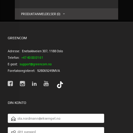
PRODUKTANMELDELSER (0)
GREENCOM
Adresse:
Enebakkveien 307, 1188 Oslo
Telefon:
+47 40 00 01 61
E-post:
support@greencom.no
Foretaksregisteret:
928069249MVA
DIN KONTO
E-
POSTADRESSE
DITT