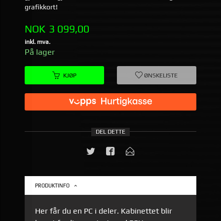
grafikkort!
Pris
NOK
3 099,00
inkl. mva.
På lager
KJØP
ØNSKELISTE
DEL DETTE
PRODUKTINFO
Her får du en PC i deler. Kabinettet blir