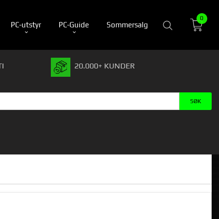
0
PC-utstyr
PC-Guide
Sommersalg
I
20.000+ KUNDER