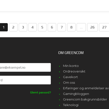
1
2
3
4
5
6
7
8
...
26
27
OM GREENCOM
Min konto
Ordreoversikt
Gavekort
Om oss
Erfaringer og anmeldelser 
Glemt passord?
Gamingbloggen
Greencom bakgrunnsbilder
Teknologi