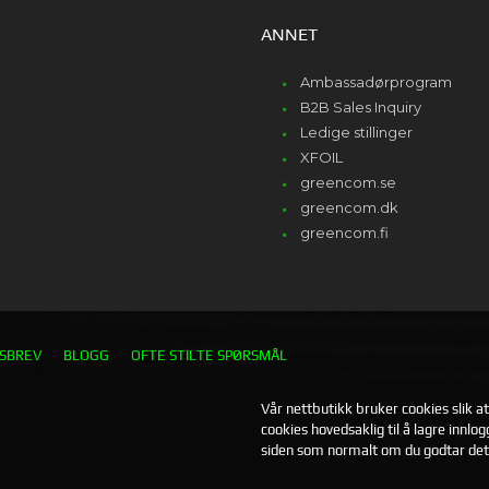
ANNET
Ambassadørprogram
B2B Sales Inquiry
Ledige stillinger
XFOIL
greencom.se
greencom.dk
greencom.fi
SBREV
BLOGG
OFTE STILTE SPØRSMÅL
Vår nettbutikk bruker cookies slik a
cookies hovedsaklig til å lagre innlo
siden som normalt om du godtar det