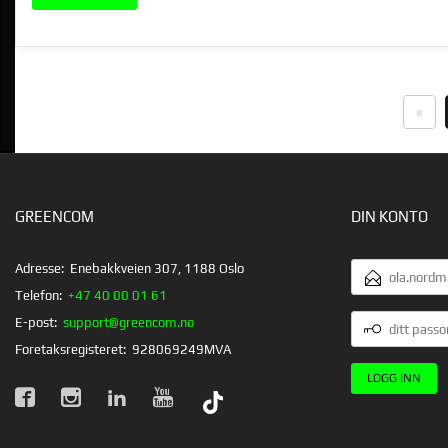
«
GREENCOM
DIN KONTO
E-
Adresse:
Enebakkveien 307, 1188 Oslo
POSTADRESSE
Telefon:
+47 40 00 01 61
DITT
E-post:
support@greencom.no
PASSORD
Foretaksregisteret:
928069249MVA