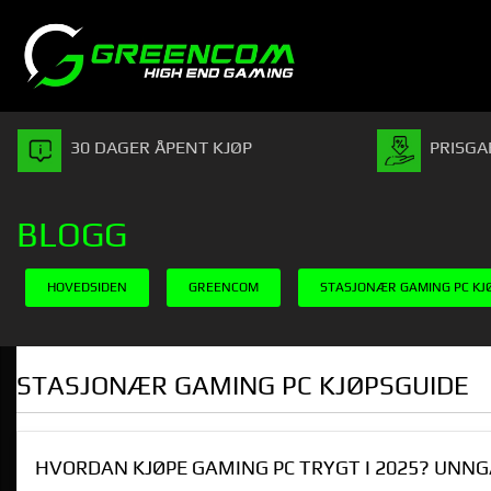
Gå
Lukk
PRODUKTER
til
innholdet
30 DAGER ÅPENT KJØP
PRISGA
BLOGG
HOVEDSIDEN
GREENCOM
STASJONÆR GAMING PC KJ
STASJONÆR GAMING PC KJØPSGUIDE
HVORDAN KJØPE GAMING PC TRYGT I 2025? UNN