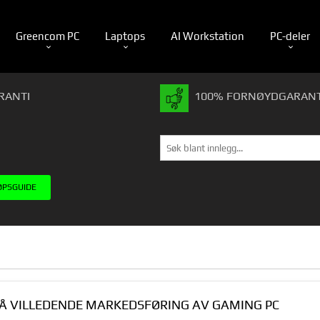
Greencom PC
Laptops
AI Workstation
PC-deler
RANTI
100% FORNØYDGARANT
ØPSGUIDE
GÅ VILLEDENDE MARKEDSFØRING AV GAMING PC