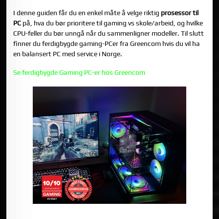
I denne guiden får du en enkel måte å velge riktig
prosessor til
PC
på, hva du bør prioritere til gaming vs skole/arbeid, og hvilke
CPU-feller du bør unngå når du sammenligner modeller. Til slutt
finner du ferdigbygde gaming-PCer fra Greencom hvis du vil ha
en balansert PC med service i Norge.
Se ferdigbygde Gaming PC-er hos Greencom
1) CPU I PRAKSIS: HVA PÅVIRKER DEN MEST?