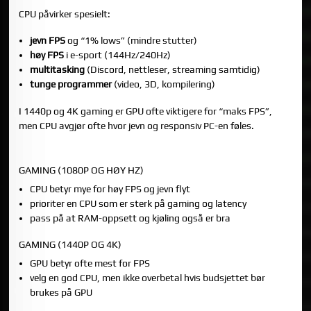
CPU påvirker spesielt:
jevn FPS
og “1% lows” (mindre stutter)
høy FPS
i e-sport (144Hz/240Hz)
multitasking
(Discord, nettleser, streaming samtidig)
tunge programmer
(video, 3D, kompilering)
I 1440p og 4K gaming er GPU ofte viktigere for “maks FPS”,
men CPU avgjør ofte hvor jevn og responsiv PC-en føles.
2) SLIK VELGER DU CPU ETTER BRUKSOMRÅDE
GAMING (1080P OG HØY HZ)
CPU betyr mye for høy FPS og jevn flyt
prioriter en CPU som er sterk på gaming og latency
pass på at RAM-oppsett og kjøling også er bra
GAMING (1440P OG 4K)
GPU betyr ofte mest for FPS
velg en god CPU, men ikke overbetal hvis budsjettet bør
brukes på GPU