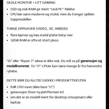
SKOLE/KONTOR + LITT GAMING
SSD og nok RAM gir mest “rask PC”-følelse
CPU bør være moderne og stabil, men du trenger sjelden
toppmodellen
TUNGE OPPGAVER (VIDEO, 3D, ARBEID)
flere kjerner og høy stabil ytelse betyr mer
32GB RAM er ofte et stort pluss
3) CPU-NAVN: HVA BETYR EGENTLIG I5, I7, RYZEN 5,
RYZEN 7?
“i5” eller “Ryzen 7” alene er ikke nok. Du må se på
generasjon og
modellnummer
. To “i7”-CPUer kan være mange år fra hverandre
i ytelse.
DETTE BØR DU ALLTID SJEKKE I PRODUKTTEKSTEN
fullt CPU-navn (ikke bare “i7”)
generasjon (hvor ny plattformen er)
om det er en modell ment for desktop (stasjonær) eller
laptop