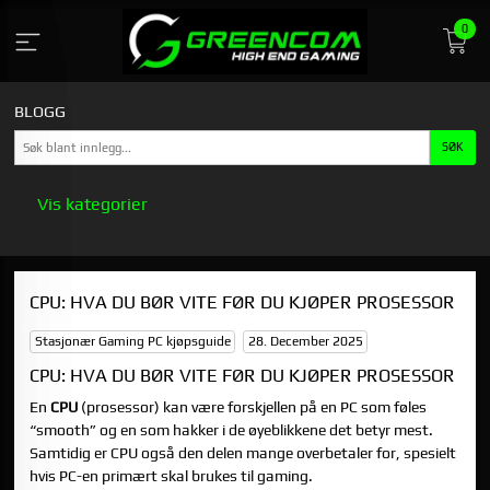
Gå
0
til
innholdet
BLOGG
Vis kategorier
HOVEDSIDEN
CPU: HVA DU BØR VITE FØR DU KJØPER PROSESSOR
GREENCOM
Stasjonær Gaming PC kjøpsguide
28. December 2025
STASJONÆR GAMING PC KJØPSGUIDE
CPU: HVA DU BØR VITE FØR DU KJØPER PROSESSOR
En
CPU
(prosessor) kan være forskjellen på en PC som føles
“smooth” og en som hakker i de øyeblikkene det betyr mest.
Samtidig er CPU også den delen mange overbetaler for, spesielt
hvis PC-en primært skal brukes til gaming.