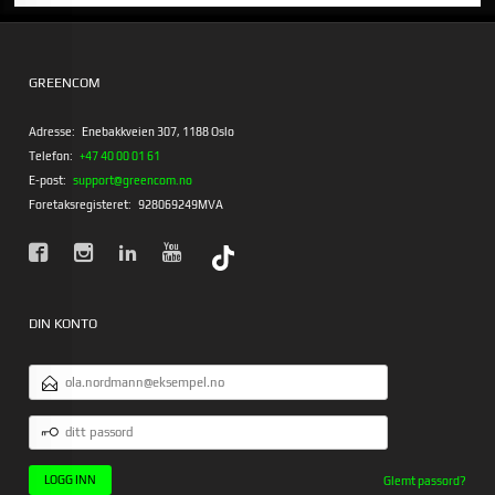
GREENCOM
Adresse:
Enebakkveien 307, 1188 Oslo
Telefon:
+47 40 00 01 61
E-post:
support@greencom.no
Foretaksregisteret:
928069249MVA
DIN KONTO
E-
POSTADRESSE
DITT
PASSORD
Glemt passord?