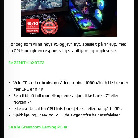
For deg som vil ha høy FPS og jevn flyt, spesielt på 1440p, med
en CPU som gir en responsiv og stabil gaming-opplevelse.
Se ZENITH hX97Z2
OPPSUMMERING
Velg CPU etter bruksområde: gaming 1080p/high Hz trenger
mer CPU enn 4K
Se alltid på full modell og generasjon, ikke bare “i7” eller
“Ryzen 7”
Ikke overbetal for CPU hvis budsjettet heller bør gå til GPU
Sjekk kjøling, RAM og SSD, de avgjør ofte helhetsfølelsen
Se alle Greencom Gaming PC-er