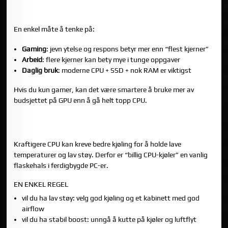
4) KJERNER, TRÅDER OG KLOKKE: SLIK TENKER DU UTEN
Å OVERKOMPLISERE
En enkel måte å tenke på:
Gaming
: jevn ytelse og respons betyr mer enn “flest kjerner”
Arbeid
: flere kjerner kan bety mye i tunge oppgaver
Daglig bruk
: moderne CPU + SSD + nok RAM er viktigst
Hvis du kun gamer, kan det være smartere å bruke mer av
budsjettet på GPU enn å gå helt topp CPU.
5) KJØLING OG STRØM: CPU-VALGET PÅVIRKER STØYNIVÅ
OG TEMPERATUR
Kraftigere CPU kan kreve bedre kjøling for å holde lave
temperaturer og lav støy. Derfor er “billig CPU-kjøler” en vanlig
flaskehals i ferdigbygde PC-er.
EN ENKEL REGEL
vil du ha lav støy: velg god kjøling og et kabinett med god
airflow
vil du ha stabil boost: unngå å kutte på kjøler og luftflyt