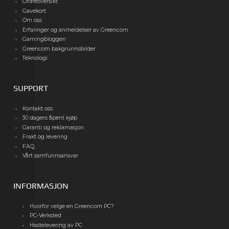
Ordreoversikt
Gavekort
Om oss
Erfaringer og anmeldelser av Greencom
Gamingbloggen
Greencom bakgrunnsbilder
Teknologi
SUPPORT
Kontakt oss
30 dagers åpent kjøp
Garanti og reklamasjon
Frakt og levering
FAQ
Vårt samfunnsansvar
INFORMASJON
Hvorfor velge en Greencom PC?
PC-Verksted
Hastelevering av PC