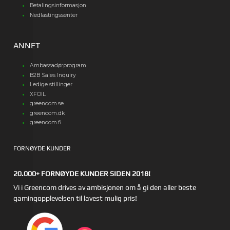
Betalingsinformasjon
Nedlastingssenter
ANNET
Ambassadørprogram
B2B Sales Inquiry
Ledige stillinger
XFOIL
greencom.se
greencom.dk
greencom.fi
FORNØYDE KUNDER
20.000+ FORNØYDE KUNDER SIDEN 2018!
Vi i Greencom drives av ambisjonen om å gi den aller beste
gamingopplevelsen til lavest mulig pris!