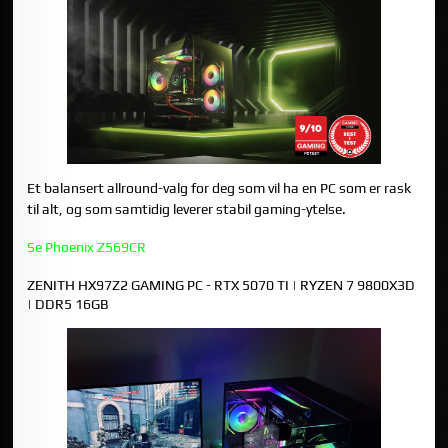
Et balansert allround-valg for deg som vil ha en PC som er rask
til alt, og som samtidig leverer stabil gaming-ytelse.
Se Phoenix Z569CR
ZENITH HX97Z2 GAMING PC - RTX 5070 TI | RYZEN 7 9800X3D
| DDR5 16GB