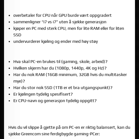
6) VANLIGE CPU-FEIL NÅR FOLK KJØPER PC
overbetaler for CPU når GPU burde vært oppgradert
sammenligner “i7 vs i7” uten å sjekke generasjon
kjøper en PC med sterk CPU, men for lite RAM eller for liten
SSD
undervurderer kjøling og ender med høy støy
7) EN ENKEL CPU-SJEKKLISTE FØR DU KJØPER
Hva skal PC-en brukes til (gaming, skole, arbeid)?
Hvilken skjerm har du (1080p, 1440p, 4K og Hz)?
Har du nok RAM (16GB minimum, 32GB hvis du multitasker
mye)?
Har du stor nok SSD (1TB er et bra utgangspunkt)?
Er kjølingen tydelig spesifisert?
Er CPU-navn og generasjon tydelig oppgitt?
VIL DU HA EN FERDIGBYGD PC MED BALANSERT CPU, GPU
OG KJØLING?
Hvis du vil slippe å gjette på om PC-en er riktig balansert, kan du
sjekke Greencom sine ferdigbygde gaming-PCer: