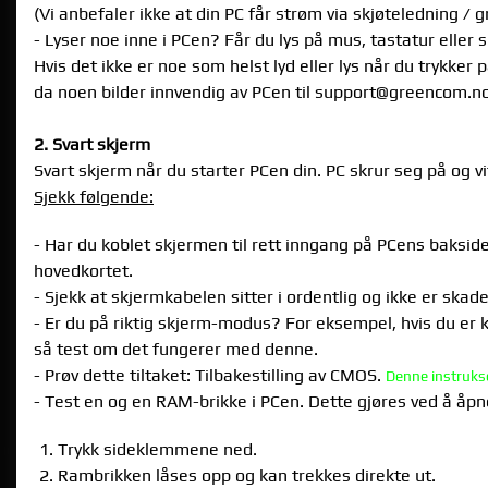
(Vi anbefaler ikke at din PC får strøm via skjøteledning / 
- Lyser noe inne i PCen? Får du lys på mus, tastatur eller 
Hvis det ikke er noe som helst lyd eller lys når du trykk
da noen bilder innvendig av PCen til support@greencom.no 
2. Svart skjerm
Svart skjerm når du starter PCen din. PC skrur seg på og vi
Sjekk følgende:
- Har du koblet skjermen til rett inngang på PCens baksid
hovedkortet.
- Sjekk at skjermkabelen sitter i ordentlig og ikke er skade
- Er du på riktig skjerm-modus? For eksempel, hvis du er
så test om det fungerer med denne.
- Prøv dette tiltaket: Tilbakestilling av CMOS.
Denne instrukse
- Test en og en RAM-brikke i PCen. Dette gjøres ved å åpn
Trykk sideklemmene ned.
Rambrikken låses opp og kan trekkes direkte ut.