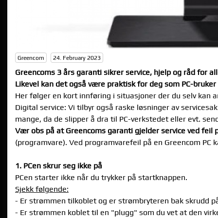
Greencom
24. February 2023
Greencoms 3 års garanti sikrer service, hjelp og råd for a
Likevel kan det også være praktisk for deg som PC-bruker
Her følger en kort innføring i situasjoner der du selv kan
Digital service: Vi tilbyr også raske løsninger av services
mange, da de slipper å dra til PC-verkstedet eller evt. sen
Vær obs på at Greencoms garanti gjelder service ved feil
(programvare). Ved programvarefeil på en Greencom PC kan
1. PCen skrur seg ikke på
PCen starter ikke når du trykker på startknappen.
Sjekk følgende:
- Er strømmen tilkoblet og er strømbryteren bak skrudd på
- Er strømmen koblet til en "plugg" som du vet at den virk