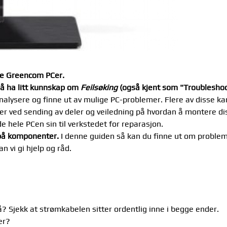
lle Greencom PCer.
 å ha litt kunnskap om
Feilsøking
(også kjent som "Troubleshoo
 analysere og finne ut av mulige PC-problemer. Flere av disse k
aker ved sending av deler og veiledning på hvordan å montere dis
de hele PCen sin til verkstedet for reparasjon.
 på komponenter.
I denne guiden så kan du finne ut om problem
 vi gi hjelp og råd.
? Sjekk at strømkabelen sitter ordentlig inne i begge ender.
er?