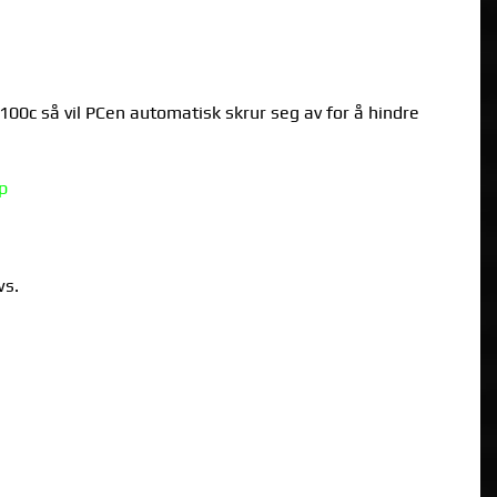
00c så vil PCen automatisk skrur seg av for å hindre
p
ws.