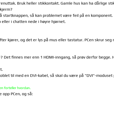
grenuttak. Bruk heller stikkontakt. Gamle hus kan ha dårlige st
skjerm?
er på startknappen, så kan problemet være feil på en komponent
eller i chatten nede i høyre hjørnet.
fter kjører, og det er lys på mus eller tastatur. PCen skrur seg
e? Det finnes mer enn 1 HDMI-inngang, så prøv derfor begge. H
t.
 koblet til med en DVI-kabel, så skal du være på "DVI"-moduse
n forteller hvordan.
e opp PCen, og så: