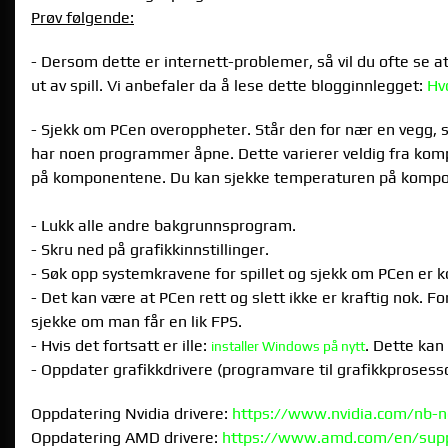
Prøv følgende:
- Dersom dette er internett-problemer, så vil du ofte se at 
ut av spill. Vi anbefaler da å lese dette blogginnlegget:
Hv
- Sjekk om PCen overoppheter. Står den for nær en vegg, 
har noen programmer åpne. Dette varierer veldig fra kom
på komponentene. Du kan sjekke temperaturen på kompon
- Lukk alle andre bakgrunnsprogram.
- Skru ned på grafikkinnstillinger.
- Søk opp systemkravene for spillet og sjekk om PCen er 
- Det kan være at PCen rett og slett ikke er kraftig nok. 
sjekke om man får en lik FPS.
- Hvis det fortsatt er ille:
. Dette kan
installer Windows på nytt
- Oppdater grafikkdrivere (programvare til grafikkprosesso
Oppdatering Nvidia drivere:
https://www.nvidia.com/nb-n
Oppdatering AMD drivere:
https://www.amd.com/en/sup