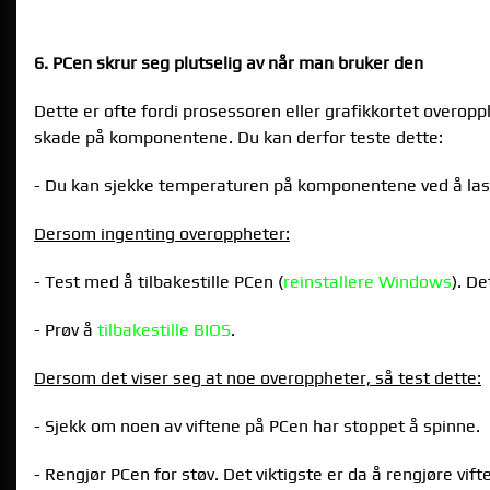
6. PCen skrur seg plutselig av når man bruker den
Dette er ofte fordi prosessoren eller grafikkortet overo
skade på komponentene. Du kan derfor teste dette:
- Du kan sjekke temperaturen på komponentene ved å las
Dersom ingenting overoppheter:
- Test med å tilbakestille PCen (
reinstallere Windows
). D
- Prøv å
tilbakestille BIOS
.
Dersom det viser seg at noe overoppheter, så test dette:
- Sjekk om noen av viftene på PCen har stoppet å spinne.
- Rengjør PCen for støv. Det viktigste er da å rengjøre vif