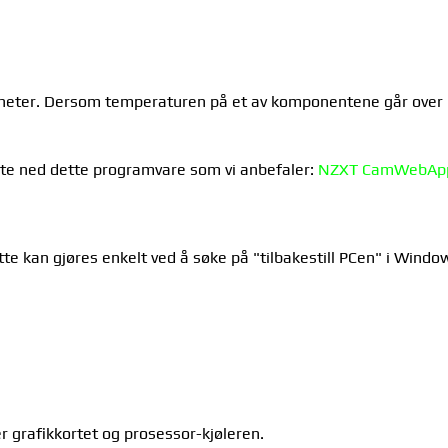
ppheter. Dersom temperaturen på et av komponentene går over 1
te ned dette programvare som vi anbefaler:
NZXT CamWebAp
ette kan gjøres enkelt ved å søke på "tilbakestill PCen" i Windo
ter grafikkortet og prosessor-kjøleren.