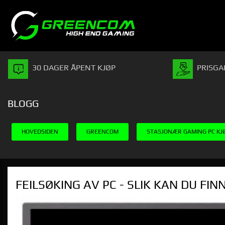
Gå
Lukk
PRODUKTER
til
innholdet
30 DAGER ÅPENT KJØP
PRISGA
BLOGG
HOVEDSIDEN
GREENCOM
STASJONÆR GAMING PC KJ
FEILSØKING AV PC - SLIK KAN DU FI