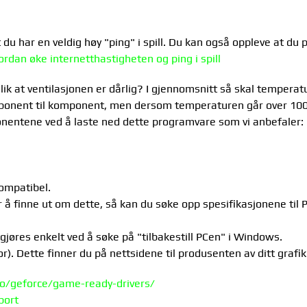
du har en veldig høy "ping" i spill. Du kan også oppleve at du pl
ordan øke internetthastigheten og ping i spill
slik at ventilasjonen er dårlig? I gjennomsnitt så skal tempe
ponent til komponent, men dersom temperaturen går over 100c 
entene ved å laste ned dette programvare som vi anbefaler:
kompatibel.
For å finne ut om dette, så kan du søke opp spesifikasjonene til
 gjøres enkelt ved å søke på "tilbakestill PCen" i Windows.
r). Dette finner du på nettsidene til produsenten av ditt grafi
o/geforce/game-ready-drivers/
port