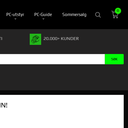
0
PC-utstyr
PC-Guide
Sommersalg
I
20.000+ KUNDER
IN!