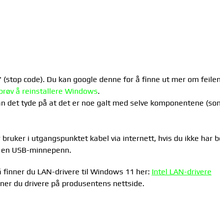
.
(stop code). Du kan google denne for å finne ut mer om feilen
prøv å reinstallere Windows
.
n det tyde på at det er noe galt med selve komponentene (som
bruker i utgangspunktet kabel via internett, hvis du ikke har b
via en USB-minnepenn.
så finner du LAN-drivere til Windows 11 her:
Intel LAN-drivere
inner du drivere på produsentens nettside.