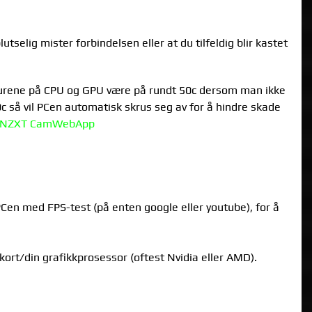
utselig mister forbindelsen eller at du tilfeldig blir kastet
raturene på CPU og GPU være på rundt 50c dersom man ikke
så vil PCen automatisk skrus seg av for å hindre skade
NZXT CamWebApp
 PCen med FPS-test (på enten google eller youtube), for å
kkort/din grafikkprosessor (oftest Nvidia eller AMD).