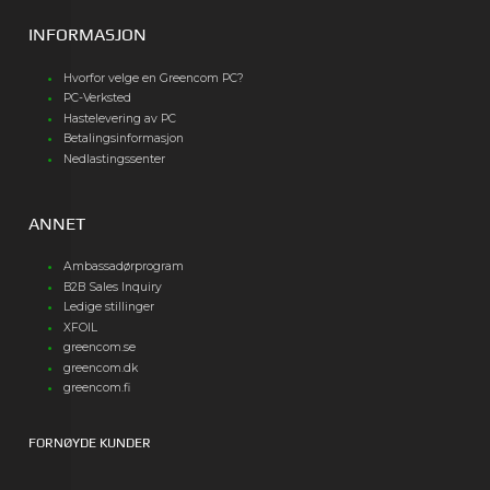
INFORMASJON
Hvorfor velge en Greencom PC?
PC-Verksted
Hastelevering av PC
Betalingsinformasjon
Nedlastingssenter
ANNET
Ambassadørprogram
B2B Sales Inquiry
Ledige stillinger
XFOIL
greencom.se
greencom.dk
greencom.fi
FORNØYDE KUNDER