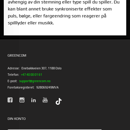
avhengig av din stemning eller type spill du spiller. Du
kan blant annet bruke synkroniserte effekter som
puls, bølge, eller fargeendring som reagerer på
spilllyder eller musikk.
GREENCOM
Adresse:
Enebakkveien 307, 1188 Oslo
Telefon:
+47 40 00 01 61
E-post:
support@greencom.no
Foretaksregisteret:
928069249MVA
DIN KONTO