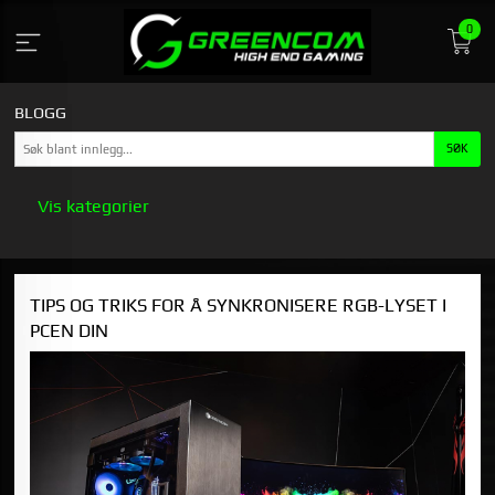
Gå
0
til
innholdet
BLOGG
Vis kategorier
HOVEDSIDEN
TIPS OG TRIKS FOR Å SYNKRONISERE RGB-LYSET I
GREENCOM
PCEN DIN
STASJONÆR GAMING PC KJØPSGUIDE