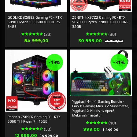
GODLIKE iX599Z Gaming PC - RTX
ZENITH hX97Z2 Gaming PC - RTX
5090 | Ryzen 9 9950X3D | DDR5
5070 TI | Ryzen 7 9800X3D | DDR5
64GB
32GB
(22)
(30)
Pris
Tilbud
84 999,00
30 999,00
Rabatt
35 999,00
-13%
-31%
Yggdrasil 4-in-1 Gaming Bundle -
Fury X Gaming Mus, X2 Musematte,
Yggdrasil X Headset, Apex6
Mekanisk Tastatur
Phoenix Z569CR Gaming PC - RTX
5060 TI | Ryzen 7 | 16GB
(10)
Tilbud
999,00
Rabatt
(53)
1 449,00
Tilbud
12 999,00
Rabatt
14 999,00