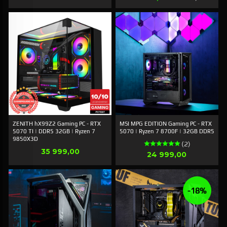
ZENITH hX99Z2 Gaming PC - RTX
MSI MPG EDITION Gaming PC - RTX
5070 TI | DDR5 32GB | Ryzen 7
5070 | Ryzen 7 8700F | 32GB DDR5
9850X3D
(2)
Pris
35 999,00
Pris
24 999,00
-18%