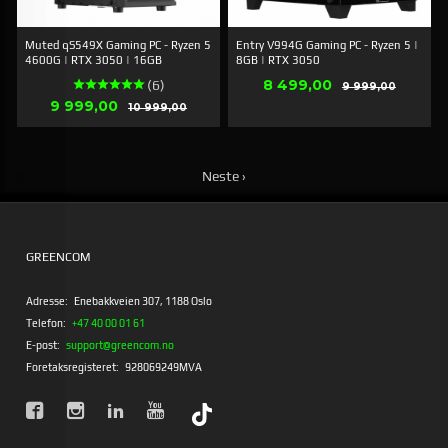
Muted qS549X Gaming PC - Ryzen 5
Entry V994G Gaming PC - Ryzen 5 |
4600G | RTX 3050 | 16GB
8GB | RTX 3050
Tilbud
8 499,00
Rabatt
(6)
9 999,00
Tilbud
9 999,00
Rabatt
10 999,00
Neste ›
GREENCOM
Adresse:
Enebakkveien 307, 1188 Oslo
Telefon:
+47 40 00 01 61
E-post:
support@greencom.no
Foretaksregisteret:
928069249MVA