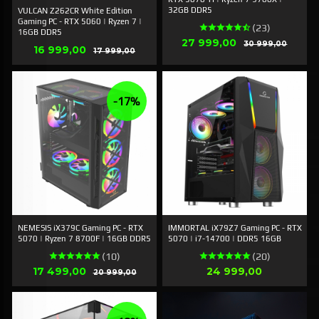
32GB DDR5
VULCAN Z262CR White Edition
Gaming PC - RTX 5060 | Ryzen 7 |
(23)
16GB DDR5
Tilbud
27 999,00
Rabatt
30 999,00
Tilbud
16 999,00
Rabatt
17 999,00
-17%
NEMESIS iX379C Gaming PC - RTX
IMMORTAL iX79Z7 Gaming PC - RTX
5070 | Ryzen 7 8700F | 16GB DDR5
5070 | i7-14700 | DDR5 16GB
(10)
(20)
Tilbud
Pris
17 499,00
Rabatt
24 999,00
20 999,00