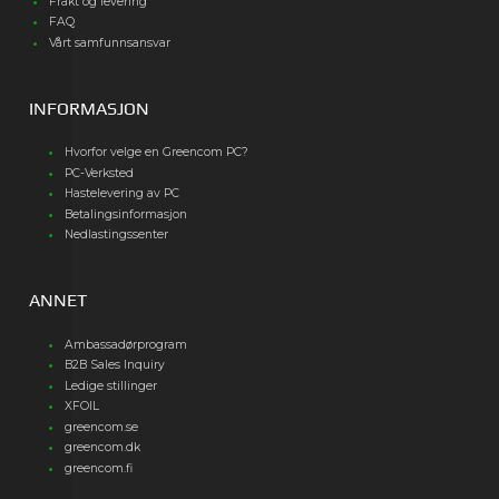
Frakt og levering
FAQ
Vårt samfunnsansvar
INFORMASJON
Hvorfor velge en Greencom PC?
PC-Verksted
Hastelevering av PC
Betalingsinformasjon
Nedlastingssenter
ANNET
Ambassadørprogram
B2B Sales Inquiry
Ledige stillinger
XFOIL
greencom.se
greencom.dk
greencom.fi