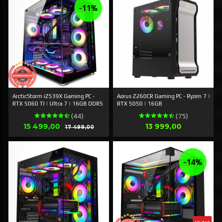
-11%
ArcticStorm iZ539X Gaming PC -
Aorus Z260CR Gaming PC - Ryzen 7 |
RTX 5060 TI | Ultra 7 | 16GB DDR5
RTX 5050 | 16GB
(44)
(75)
Tilbud
Pris
15 499,00
Rabatt
13 999,00
17 499,00
-14%