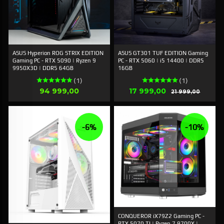
ASUS Hyperion ROG STRIX EDITION
ASUS GT301 TUF EDITION Gaming
Gaming PC - RTX 5090 | Ryzen 9
PC - RTX 5060 | i5 14400 | DDR5
9950X3D | DDR5 64GB
16GB
(1)
(1)
Pris
Tilbud
94 999,00
17 999,00
Rabatt
21 999,00
-6%
-10%
CONQUEROR iX79Z2 Gaming PC -
RTX 5070 TI | Ryzen 7 9700X |