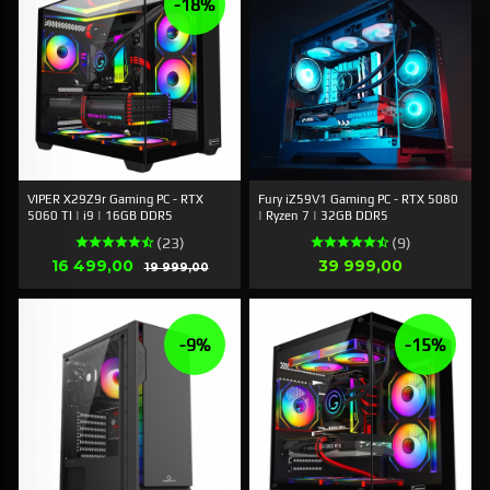
-18%
VIPER X29Z9r Gaming PC - RTX
Fury iZ59V1 Gaming PC - RTX 5080
5060 TI | i9 | 16GB DDR5
| Ryzen 7 | 32GB DDR5
(23)
(9)
Tilbud
Pris
16 499,00
Rabatt
39 999,00
19 999,00
-9%
-15%