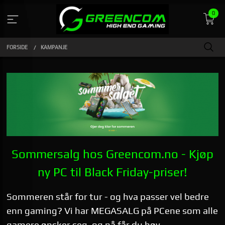
Gå
0
til
innholdet
FORSIDE
KAMPANJE
Sommersalg hos Greencom.no - Kjøp
ny PC til Black Friday-priser!
Sommeren står for tur - og hva passer vel bedre
enn gaming? Vi har MEGASALG på PCene som alle
gamere ønsker seg, og nå får du høy