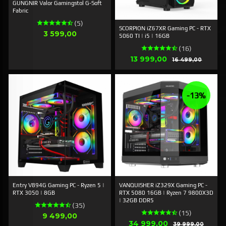
GUNGNIR Valor Gamingstol G-Soft
Fabric
(5)
SCORPION iZ67XR Gaming PC - RTX
Pris
3 599,00
5060 TI | i5 | 16GB
(16)
Tilbud
13 999,00
Rabatt
16 499,00
-13%
Entry V894G Gaming PC - Ryzen 5 |
VANQUISHER iZ329X Gaming PC -
RTX 3050 | 8GB
RTX 5080 16GB | Ryzen 7 9800X3D
| 32GB DDR5
(35)
(15)
Pris
9 499,00
Tilbud
34 999,00
Rabatt
39 999,00