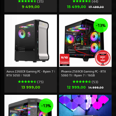
(35)
(44)
Pris
Tilbud
9 499,00
15 499,00
Rabatt
17 499,00
-13%
Aorus Z260CR Gaming PC - Ryzen 7 |
Phoenix Z569CR Gaming PC - RTX
RTX 5050 | 16GB
5060 TI | Ryzen 7 | 16GB
(75)
(53)
Pris
Tilbud
13 999,00
12 999,00
Rabatt
14 999,00
-13%