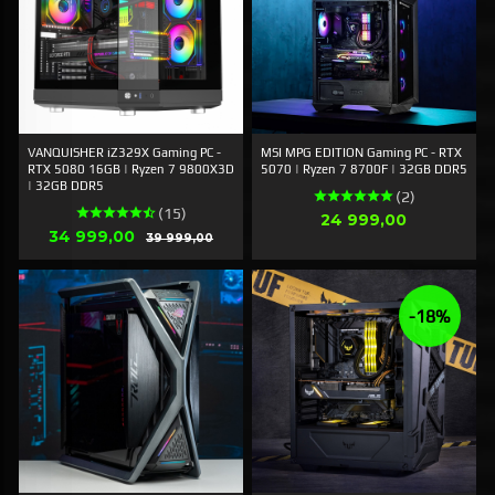
VANQUISHER iZ329X Gaming PC -
MSI MPG EDITION Gaming PC - RTX
RTX 5080 16GB | Ryzen 7 9800X3D
5070 | Ryzen 7 8700F | 32GB DDR5
| 32GB DDR5
(2)
(15)
Pris
24 999,00
Tilbud
34 999,00
Rabatt
39 999,00
-18%