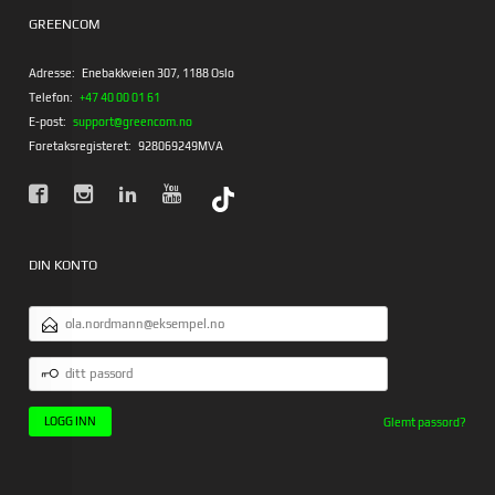
GREENCOM
Adresse:
Enebakkveien 307, 1188 Oslo
Telefon:
+47 40 00 01 61
E-post:
support@greencom.no
Foretaksregisteret:
928069249MVA
DIN KONTO
E-
POSTADRESSE
DITT
PASSORD
Glemt passord?