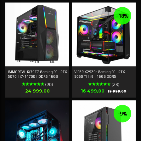
-18%
IMMORTAL iX79Z7 Gaming PC - RTX
VIPER X29Z9r Gaming PC - RTX
5070 | i7-14700 | DDR5 16GB
5060 TI | i9 | 16GB DDR5
(20)
(23)
Pris
Tilbud
24 999,00
16 499,00
Rabatt
19 999,00
-9%