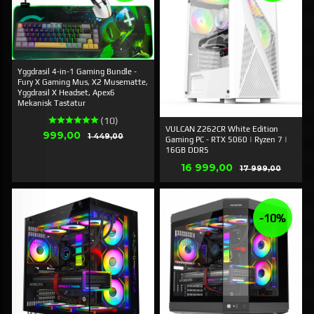
Yggdrasil 4-in-1 Gaming Bundle -
Fury X Gaming Mus, X2 Musematte,
Yggdrasil X Headset, Apex6
Mekanisk Tastatur
(10)
VULCAN Z262CR White Edition
Tilbud
999,00
Rabatt
1 449,00
Gaming PC - RTX 5060 | Ryzen 7 |
16GB DDR5
Tilbud
16 999,00
Rabatt
17 999,00
-10%