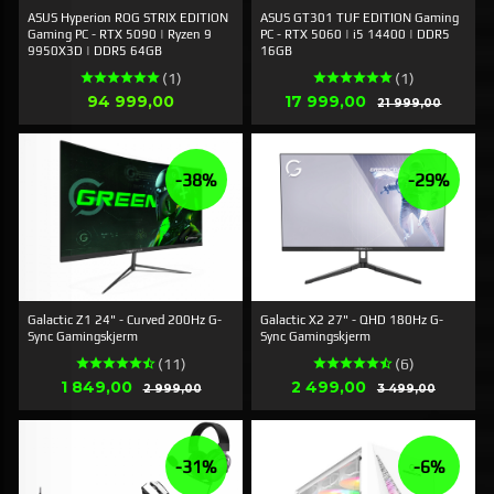
ASUS Hyperion ROG STRIX EDITION
ASUS GT301 TUF EDITION Gaming
Gaming PC - RTX 5090 | Ryzen 9
PC - RTX 5060 | i5 14400 | DDR5
9950X3D | DDR5 64GB
16GB
(1)
(1)
Pris
Tilbud
94 999,00
17 999,00
Rabatt
21 999,00
-38%
-29%
Galactic Z1 24" - Curved 200Hz G-
Galactic X2 27" - QHD 180Hz G-
Sync Gamingskjerm
Sync Gamingskjerm
(11)
(6)
Tilbud
Tilbud
1 849,00
Rabatt
2 499,00
Rabatt
2 999,00
3 499,00
-31%
-6%