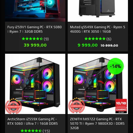
Fury iZ59V1 Gaming PC - RTX 5080
Muted qS549X Gaming PC - Ryzen 5
| Ryzen 7 | 32GB DDR5
4600G | RTX 3050 | 16GB
(9)
(6)
Pris
Tilbud
39 999,00
9 999,00
Rabatt
10 999,00
-14%
ArcticStorm iZ559X Gaming PC -
ZENITH hX97Z2 Gaming PC - RTX
RTX 5060 | Ultra 7 | 16GB DDR5
5070 TI | Ryzen 7 9800X3D | DDR5
32GB
(15)