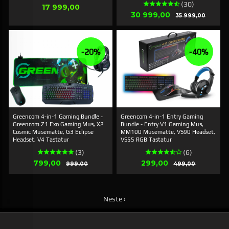
(30)
Pris
17 999,00
Tilbud
30 999,00
Rabatt
35 999,00
-20%
-40%
Greencom 4-in-1 Gaming Bundle -
Greencom 4-in-1 Entry Gaming
Greencom Z1 Exo Gaming Mus, X2
Bundle - Entry V1 Gaming Mus,
Cosmic Musematte, G3 Eclipse
MM100 Musematte, VS90 Headset,
Headset, V4 Tastatur
VS55 RGB Tastatur
(3)
(6)
Tilbud
Tilbud
799,00
Rabatt
299,00
Rabatt
999,00
499,00
Neste ›