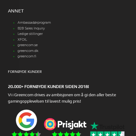
ANNET
Ambassadørprogram
B2B Sales Inquiry
Ledige stillinger
XFOIL
greencom.se
greencom.dk
greencom.fi
FORNØYDE KUNDER
20.000+ FORNØYDE KUNDER SIDEN 2018!
Vi i Greencom drives av ambisjonen om å gi den aller beste
gamingopplevelsen til lavest mulig pris!