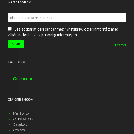
NYHETSBREV
Jeg godtar at dere sender meg nyhetsbrev, og er innforstått med
vilkårene for bruk av personlig informasjon
Les mer
FACEBOOK
Greencom
OM GREENCOM
Min konto
Ordreoversikt
Gavekort
Om oss