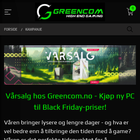
Gå
0
til
innholdet
FORSIDE
KAMPANJE
Vårsalg hos Greencom.no - Kjøp ny PC
til Black Friday-priser!
Våren bringer lysere og lengre dager - og hva er
vel bedre enn å tilbringe den tiden med å game?
Våren er det perfekte tidspunktet for å