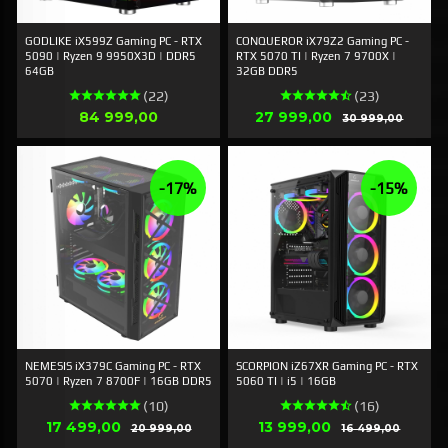
GODLIKE iX599Z Gaming PC - RTX
CONQUEROR iX79Z2 Gaming PC -
5090 | Ryzen 9 9950X3D | DDR5
RTX 5070 TI | Ryzen 7 9700X |
64GB
32GB DDR5
(22)
(23)
Pris
Tilbud
84 999,00
27 999,00
Rabatt
30 999,00
-17%
-15%
NEMESIS iX379C Gaming PC - RTX
SCORPION iZ67XR Gaming PC - RTX
5070 | Ryzen 7 8700F | 16GB DDR5
5060 TI | i5 | 16GB
(10)
(16)
Tilbud
Tilbud
17 499,00
Rabatt
13 999,00
Rabatt
20 999,00
16 499,00